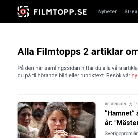
Nyheter
Stre
Alla Filmtopps 2 artiklar 
På den här samlingssidan hittar du alla våra artikl
du på tillhörande bild eller rubriktext. Besök vår
ny
RECENSION
06
”Hamnet” ä
år: ”Mäster
Sverigepremiäre