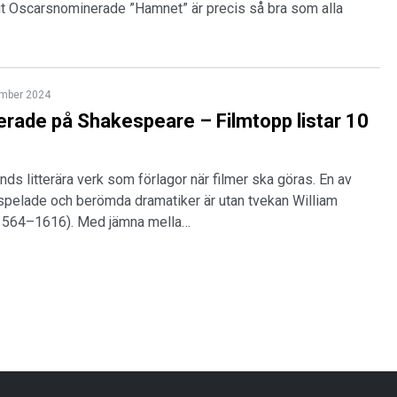
gt Oscarsnominerade ”Hamnet” är precis så bra som alla
ember 2024
erade på Shakespeare – Filmtopp listar 10
änds litterära verk som förlagor när filmer ska göras. En av
spelade och berömda dramatiker är utan tvekan William
1564–1616). Med jämna mella…