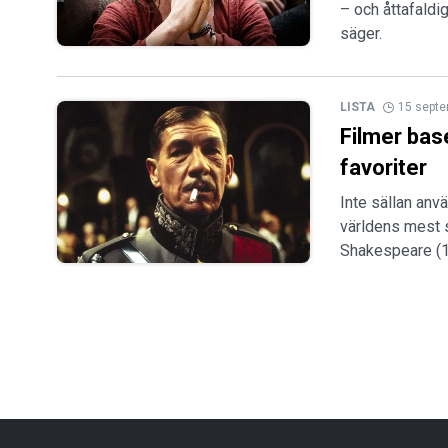
– och åttafaldi
säger.
LISTA
15 sept
Filmer bas
favoriter
Inte sällan anv
världens mest 
Shakespeare (