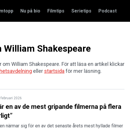
amtopp
Nu på bio
Filmtips
Serietips
Podcast
om William Shakespeare
ar om William Shakespeare. För att läsa en artikel klickar
hetsavdelning
eller
startsida
för mer läsning.
 februari 2026
r en av de mest gripande filmerna på flera
ligt”
n närmar sig för en av det senaste årets mest hyllade filmer