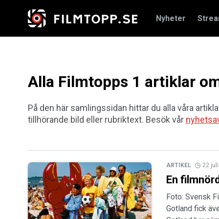
Nyheter
Stre
Alla Filmtopps 1 artiklar o
På den här samlingssidan hittar du alla våra artikla
tillhörande bild eller rubriktext. Besök vår
nyhetsa
ARTIKEL
22 jul
En filmnörd
Foto: Svensk F
Gotland fick äv