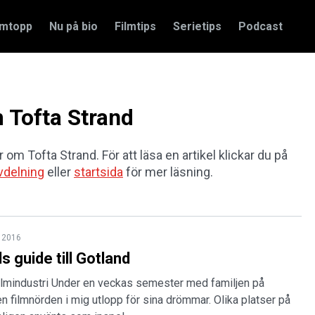
amtopp
Nu på bio
Filmtips
Serietips
Podcast
m Tofta Strand
r om Tofta Strand. För att läsa en artikel klickar du på
vdelning
eller
startsida
för mer läsning.
i 2016
s guide till Gotland
ilmindustri Under en veckas semester med familjen på
en filmnörden i mig utlopp för sina drömmar. Olika platser på