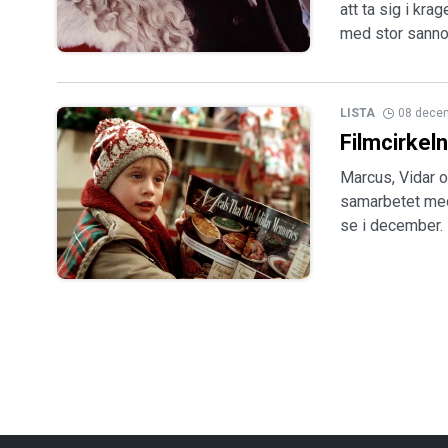
att ta sig i kra
med stor sanno
LISTA
08 dece
Filmcirkeln
Marcus, Vidar o
samarbetet med 
se i december.