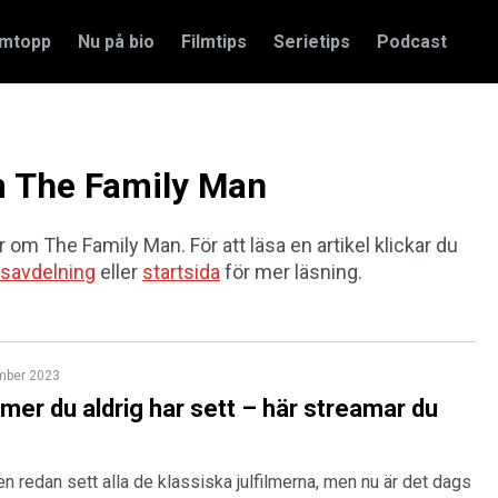
amtopp
Nu på bio
Filmtips
Serietips
Podcast
om The Family Man
r om The Family Man. För att läsa en artikel klickar du
savdelning
eller
startsida
för mer läsning.
mber 2023
ilmer du aldrig har sett – här streamar du
en redan sett alla de klassiska julfilmerna, men nu är det dags