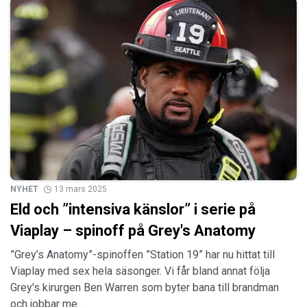
NYHET
13 mars 2025
Eld och ”intensiva känslor” i serie på
Viaplay – spinoff på Grey's Anatomy
”Grey’s Anatomy”-spinoffen ”Station 19” har nu hittat till
Viaplay med sex hela säsonger. Vi får bland annat följa
Grey's kirurgen Ben Warren som byter bana till brandman
och jobbar me…