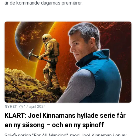
är de kommande dagarnas premiärer.
NYHET
17 april 2024
KLART: Joel Kinnamans hyllade serie får
en ny säsong – och en ny spinoff
Sci-fi-serien "For All Mankind", med Joel Kinnaman i en av