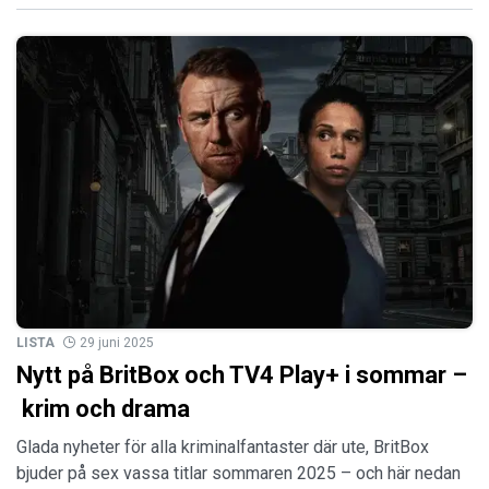
LISTA
29 juni 2025
Nytt på BritBox och TV4 Play+ i sommar –
krim och drama
Glada nyheter för alla kriminalfantaster där ute, BritBox
bjuder på sex vassa titlar sommaren 2025 – och här nedan