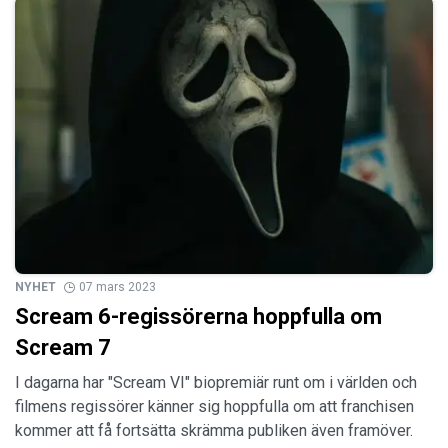
NYHET
07 mars 2023
Scream 6-regissörerna hoppfulla om
Scream 7
I dagarna har "Scream VI" biopremiär runt om i världen och
filmens regissörer känner sig hoppfulla om att franchisen
kommer att få fortsätta skrämma publiken även framöver.