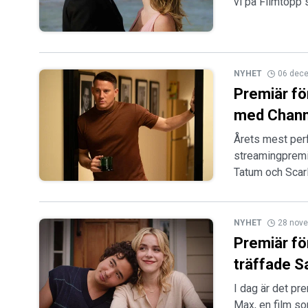
vi på Filmtopp 
NYHET
06 dec
Premiär fö
med Chann
Årets mest perf
streamingpremi
Tatum och Scar
NYHET
28 nov
Premiär fö
träffade Sal
I dag är det pr
Max, en film so