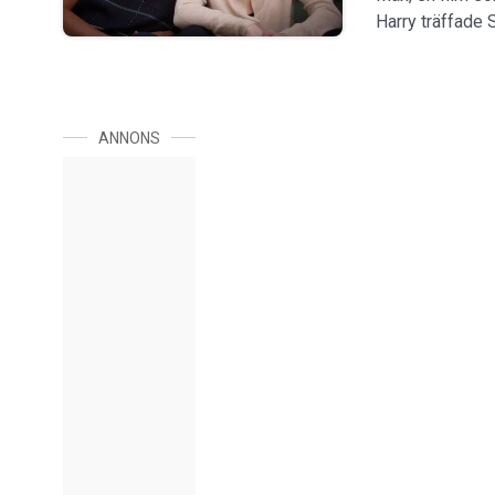
Harry träffade Sa
ANNONS