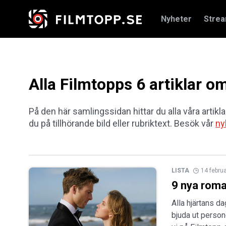
Nyheter
Stre
Alla Filmtopps 6 artiklar
På den här samlingssidan hittar du alla våra artikl
du på tillhörande bild eller rubriktext. Besök vår
ny
LISTA
14 febru
9 nya roma
Alla hjärtans d
bjuda ut person