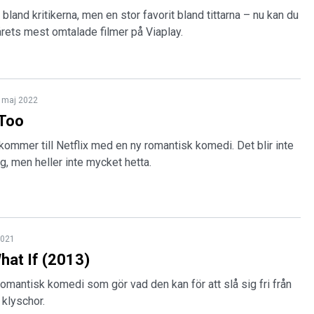
bland kritikerna, men en stor favorit bland tittarna – nu kan du
rets mest omtalade filmer på Viaplay.
 maj 2022
 Too
ommer till Netflix med en ny romantisk komedi. Det blir inte
, men heller inte mycket hetta.
2021
at If (2013)
 romantisk komedi som gör vad den kan för att slå sig fri från
klyschor.