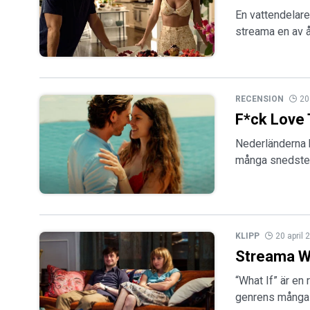
En vattendelare 
streama en av å
RECENSION
20
F*ck Love
Nederländerna k
många snedsteg
KLIPP
20 april 
Streama Wh
“What If” är en
genrens många 