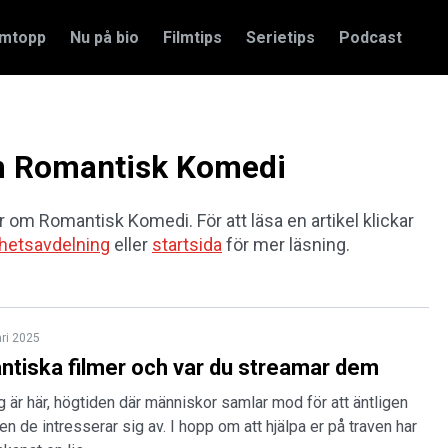
amtopp
Nu på bio
Filmtips
Serietips
Podcast
 om Romantisk Komedi
ar om Romantisk Komedi. För att läsa en artikel klickar
hetsavdelning
eller
startsida
för mer läsning.
ari 2025
ntiska filmer och var du streamar dem
ag är här, högtiden där människor samlar mod för att äntligen
en de intresserar sig av. I hopp om att hjälpa er på traven har