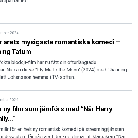
skapat en lis…
ember 2024
r årets mysigaste romantiska komedi –
ing Tatum
ekta biodejt-film har nu fått sin efterlängtade
är. Nu kan du se "Fly Me to the Moon" (2024) med Channing
lett Johansson hemma i TV-soffan.
ember 2024
r ny film som jämförs med ”När Harry
ly...”
emiär för en helt ny romantisk komedi på streamingtjänsten
m dessutom får några att dra kopplingar till klassikern ”När