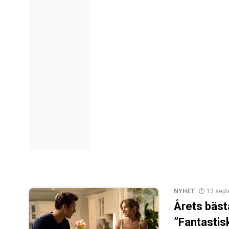
NYHET
13 sep
Årets bäst
”Fantastis