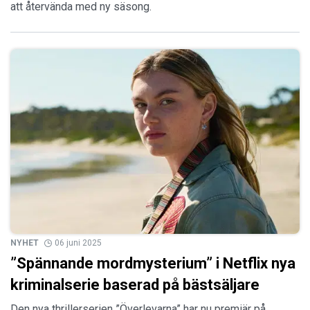
att återvända med ny säsong.
NYHET
06 juni 2025
”Spännande mordmysterium” i Netflix nya
kriminalserie baserad på bästsäljare
Den nya thrillerserien ”Överlevarna” har nu premiär på