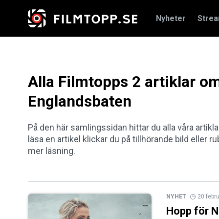
Nyheter
Stre
Alla Filmtopps 2 artiklar o
Englandsbaten
På den här samlingssidan hittar du alla våra artik
läsa en artikel klickar du på tillhörande bild eller 
mer läsning.
NYHET
20 febr
Hopp för 