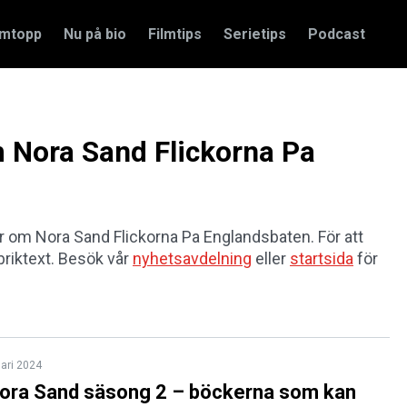
amtopp
Nu på bio
Filmtips
Serietips
Podcast
m Nora Sand Flickorna Pa
lar om Nora Sand Flickorna Pa Englandsbaten. För att
rubriktext. Besök vår
nyhetsavdelning
eller
startsida
för
uari 2024
Nora Sand säsong 2 – böckerna som kan