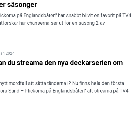
fler säsonger
ickorna på Englandsbåten" har snabbt blivit en favorit på TV4
utforskar hur chanserna ser ut för en säsong 2 av
uari 2024
an du streama den nya deckarserien om
nytt mordfall att sätta tänderna i? Nu finns hela den första
ora Sand – Flickorna på Englandsbåten" att streama på TV4