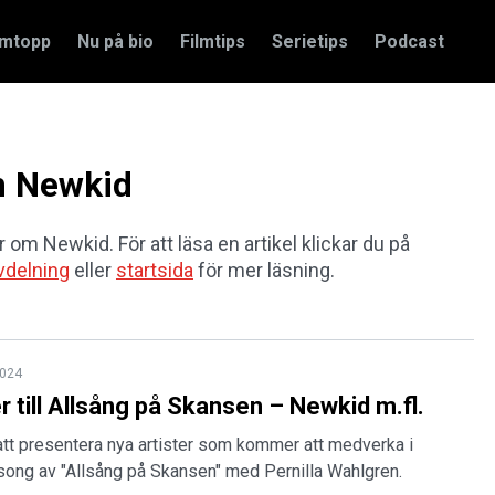
amtopp
Nu på bio
Filmtips
Serietips
Podcast
om Newkid
r om Newkid. För att läsa en artikel klickar du på
vdelning
eller
startsida
för mer läsning.
2024
er till Allsång på Skansen – Newkid m.fl.
att presentera nya artister som kommer att medverka i
ng av "Allsång på Skansen" med Pernilla Wahlgren.