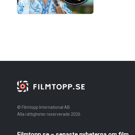
© Filmtopp International AB
Alla rättigheter reserverade 2026
Filmtopp.se – senaste nyheterna om film,