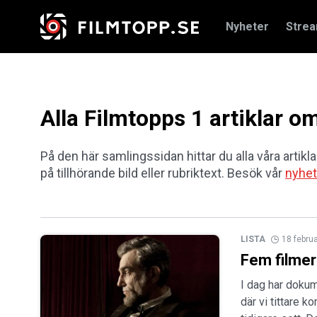
Nyheter
Stre
Alla Filmtopps 1 artiklar 
På den här samlingssidan hittar du alla våra artikl
på tillhörande bild eller rubriktext. Besök vår
nyhet
LISTA
18 febru
Fem filme
I dag har dokum
där vi tittare 