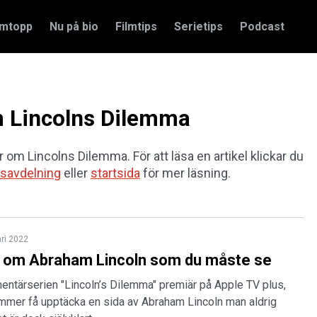
amtopp
Nu på bio
Filmtips
Serietips
Podcast
om Lincolns Dilemma
ar om Lincolns Dilemma. För att läsa en artikel klickar du
savdelning
eller
startsida
för mer läsning.
ari 2022
r om Abraham Lincoln som du måste se
entärserien "Lincoln’s Dilemma" premiär på Apple TV plus,
kommer få upptäcka en sida av Abraham Lincoln man aldrig