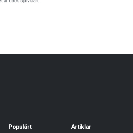
et är dock självklart…
Populärt
Artiklar