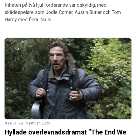
friheten på två hjul fortfarande var oskyldig, med
skådespelare som Jodie Comer, Austin Butler och Tom
Hardy med flera. Nu sl…
NYHET
19 januari 2025
Hyllade överlevnadsdramat ”The End We