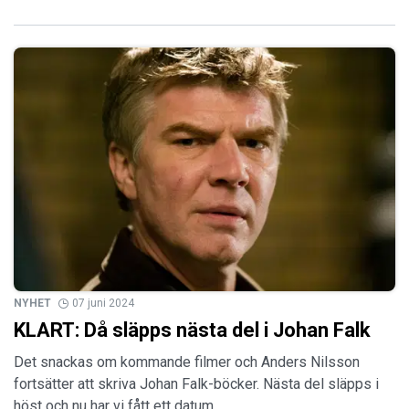
NYHET
07 juni 2024
KLART: Då släpps nästa del i Johan Falk
Det snackas om kommande filmer och Anders Nilsson
fortsätter att skriva Johan Falk-böcker. Nästa del släpps i
höst och nu har vi fått ett datum.