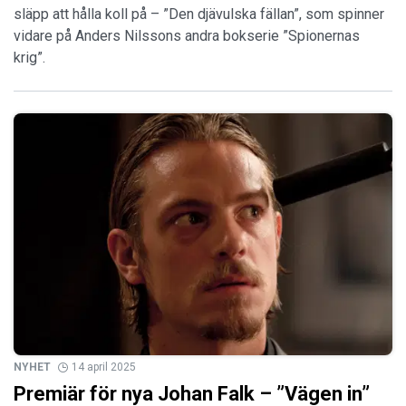
släpp att hålla koll på – ”Den djävulska fällan”, som spinner
vidare på Anders Nilssons andra bokserie ”Spionernas
krig”.
NYHET
14 april 2025
Premiär för nya Johan Falk – ”Vägen in”