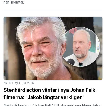
han skämtar.
NYHET
11 juli 2026
Stenhård action väntar i nya Johan Falk-
filmerna: ”Jakob längtar verkligen”
Nästa år kommer ”Johan Falk” tillbaka med nya filmer. Inför