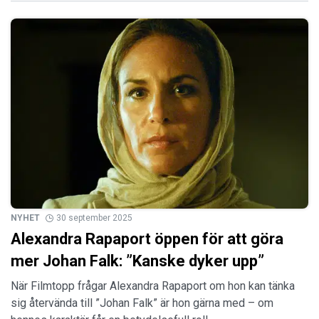
NYHET
30 september 2025
Alexandra Rapaport öppen för att göra
mer Johan Falk: ”Kanske dyker upp”
När Filmtopp frågar Alexandra Rapaport om hon kan tänka
sig återvända till ”Johan Falk” är hon gärna med – om