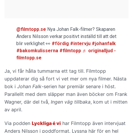
@filmtopp.se
Nya Johan Falk-filmer? Skaparen
Anders Nilsson verkar positivt inställd till att det
blir verklighet 👀
#fördig
#intervju
#johanfalk
#bakomkulisserna
#filmtopp
♬ originalljud -
filmtopp.se
Ja, vi får hålla tummarna ett tag till. Filmtopp
uppdaterar dig så fort vi vet mer om nya filmer. Nästa
bok i
Johan Falk
-serien har premiär senare i höst.
Parallellt med dem släpper man även böcker om Frank
Wagner, där del två,
Ingen väg tillbaka
, kom ut i mitten
av april.
Via podden
Lyckliga é vi
har Filmtopp även intervjuat
Anders Nilsson i poddformat. Lyssna här för en hel