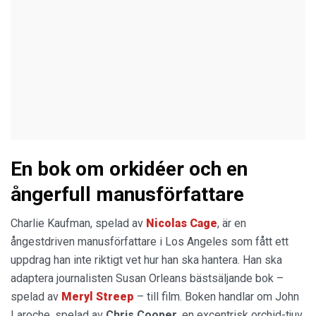
En bok om orkidéer och en
ångerfull manusförfattare
Charlie Kaufman, spelad av
Nicolas Cage
, är en
ångestdriven manusförfattare i Los Angeles som fått ett
uppdrag han inte riktigt vet hur han ska hantera. Han ska
adaptera journalisten Susan Orleans bästsäljande bok –
spelad av
Meryl Streep
– till film. Boken handlar om John
Laroche, spelad av
Chris Cooper
, en excentrisk orchid-tjuv