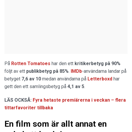
På
Rotten Tomatoes
har den ett
kritikerbetyg på 90%
följt av ett
publikbetyg på 85%
.
IMDb
-användarna landar på
betyget
7,6 av 10
medan användarna på
Letterboxd
har
gett den ett samlingsbetyg på
4,1 av 5
.
LÄS OCKSÅ:
Fyra hetaste premiärerna i veckan – flera
tittarfavoriter tillbaka
En film som är allt annat en