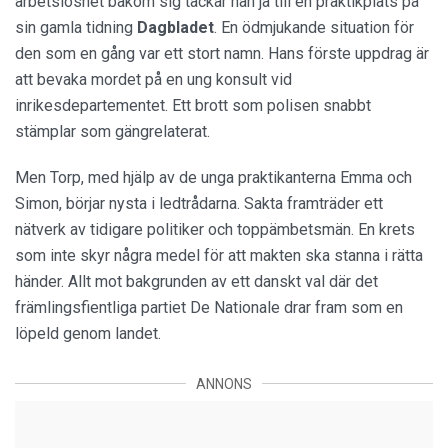
arbetslöshet bakom sig tackar han ja till en praktikplats på
sin gamla tidning
Dagbladet
. En ödmjukande situation för
den som en gång var ett stort namn. Hans förste uppdrag är
att bevaka mordet på en ung konsult vid
inrikesdepartementet. Ett brott som polisen snabbt
stämplar som gängrelaterat.
Men Torp, med hjälp av de unga praktikanterna Emma och
Simon, börjar nysta i ledtrådarna. Sakta framträder ett
nätverk av tidigare politiker och toppämbetsmän. En krets
som inte skyr några medel för att makten ska stanna i rätta
händer. Allt mot bakgrunden av ett danskt val där det
främlingsfientliga partiet De Nationale drar fram som en
löpeld genom landet.
ANNONS