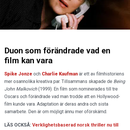
Duon som förändrade vad en
film kan vara
Spike Jonze
och
Charlie Kaufman
är ett av filmhistoriens
mer osannolika kreativa par. Tillsammans skapade de
Being
John Malkovich
(1999). En film som nominerades till tre
Oscars och förändrade vad man trodde att en Hollywood-
film kunde vara. Adaptation är deras andra och sista
samarbete. Den är om möjligt ännu mer oförskämd.
LÄS OCKSÅ:
Verklighetsbaserad norsk thriller nu till