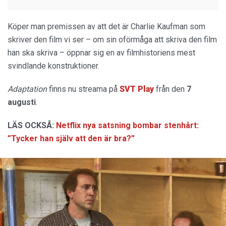
Köper man premissen av att det är Charlie Kaufman som
skriver den film vi ser – om sin oförmåga att skriva den film
han ska skriva – öppnar sig en av filmhistoriens mest
svindlande konstruktioner.
Adaptation
finns nu streama på
SVT Play
från den
7
augusti
.
LÄS OCKSÅ:
Netflix nya satsning bombar stenhårt:
”Tycker han själv att den är bra?”