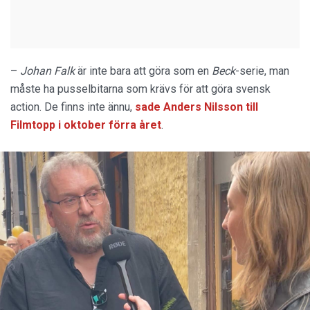
–
Johan Falk
är inte bara att göra som en
Beck
-serie, man
måste ha pusselbitarna som krävs för att göra svensk
action. De finns inte ännu,
sade Anders Nilsson till
Filmtopp i oktober förra året
.