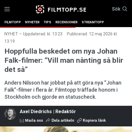
Sök
FILMTOPP
NYHETER
TIPS
RECENSIONER
STREAMTOPP
NYHET
–
Uppdaterad: kl. 13:23
Publicerad:
12 maj 2026 kl.
13:19
Hoppfulla beskedet om nya Johan
Falk-filmer: ”Vill man nånting så blir
det så”
Anders Nilsson har jobbat på att göra nya ”Johan
Falk”-filmer i flera år. Filmtopp träffade honom i
Stockholm och gjorde en statuscheck.
Axel Diedrichs | Redaktör
Maila oss
Dela artikeln
Kopiera länk