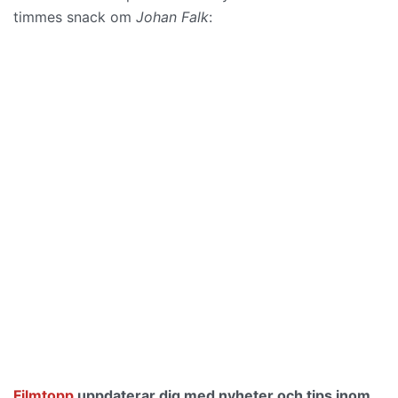
timmes snack om
Johan Falk
:
Filmtopp
uppdaterar dig med nyheter och tips inom