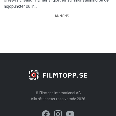
givetvis allsång! Här har vi gjort en sammanställning på de
höjdpunkter du in…
ANNONS
© Filmtopp International AB
Alla rättigheter reserverade 2026