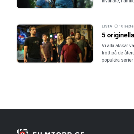
invånare, näml
LISTA
10 sept
5 originel
Vi alla älskar v
trött på de åt
populära serier