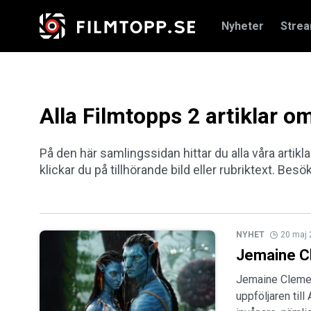
Nyheter
Stre
Alla Filmtopps 2 artiklar o
På den här samlingssidan hittar du alla våra artikl
klickar du på tillhörande bild eller rubriktext. Besö
NYHET
20 maj
Jemaine Cl
Jemaine Clemet 
uppföljaren til