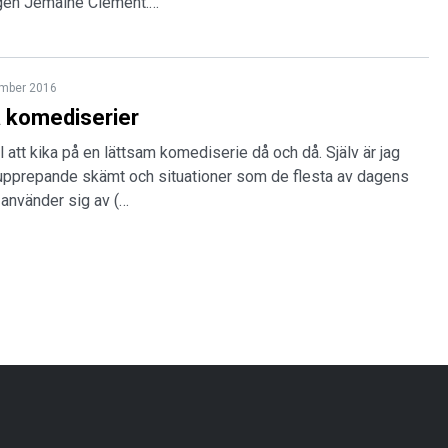
igen Jemaine Clement.…
ember 2016
la komediserier
äl att kika på en lättsam komediserie då och då. Själv är jag
erupprepande skämt och situationer som de flesta av dagens
 använder sig av (…