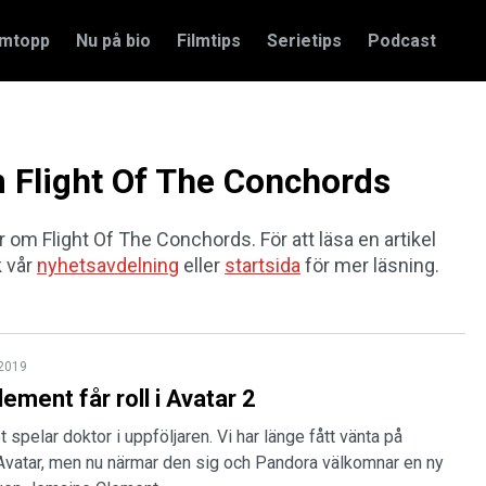
amtopp
Nu på bio
Filmtips
Serietips
Podcast
m Flight Of The Conchords
ar om Flight Of The Conchords. För att läsa en artikel
k vår
nyhetsavdelning
eller
startsida
för mer läsning.
 2019
ement får roll i Avatar 2
spelar doktor i uppföljaren. Vi har länge fått vänta på
l Avatar, men nu närmar den sig och Pandora välkomnar en ny