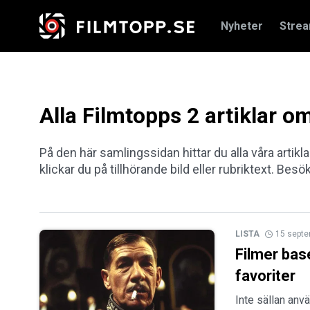
Nyheter
Stre
Alla Filmtopps 2 artiklar
På den här samlingssidan hittar du alla våra artik
klickar du på tillhörande bild eller rubriktext. Besö
LISTA
15 sept
Filmer bas
favoriter
Inte sällan anv