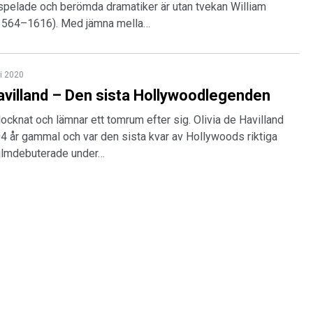
spelade och berömda dramatiker är utan tvekan William
1564–1616). Med jämna mella…
li 2020
Havilland – Den sista Hollywoodlegenden
slocknat och lämnar ett tomrum efter sig. Olivia de Havilland
04 år gammal och var den sista kvar av Hollywoods riktiga
filmdebuterade under…