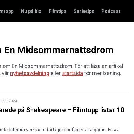
amtopp
Nu på bio
Filmtips
Serietips
Podcast
 om En Midsommarnattsdrom
lar om En Midsommarnattsdrom. För att läsa en artikel
k vår
nyhetsavdelning
eller
startsida
för mer läsning.
ember 2024
erade på Shakespeare – Filmtopp listar 10
änds litterära verk som förlagor när filmer ska göras. En av