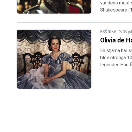
världens mest 
Shakespeare (
KRÖNIKA
30 ju
Olivia de 
En stjärna har 
blev otroliga 1
legender. Hon 