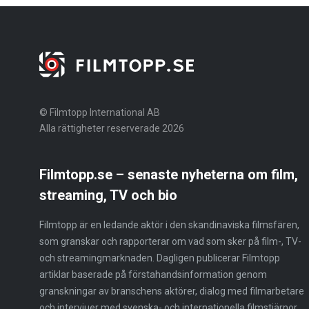
© Filmtopp International AB
Alla rättigheter reserverade 2026
Filmtopp.se – senaste nyheterna om film,
streaming, TV och bio
Filmtopp är en ledande aktör i den skandinaviska filmsfären,
som granskar och rapporterar om vad som sker på film-, TV-
och streamingmarknaden. Dagligen publicerar Filmtopp
artiklar baserade på förstahandsinformation genom
granskningar av branschens aktörer, dialog med filmarbetare
och intervjuer med svenska- och internationella filmstjärnor.