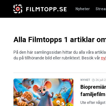
Nyheter
Stre
Alla Filmtopps 1 artiklar 
På den här samlingssidan hittar du alla våra artikl
du på tillhörande bild eller rubriktext. Besök vår
ny
NYHET
26 juli 
Biopremiär
familjefilm
Ute efter något