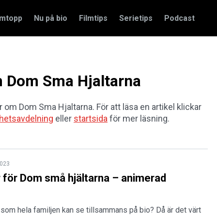
amtopp
Nu på bio
Filmtips
Serietips
Podcast
om Dom Sma Hjaltarna
ar om Dom Sma Hjaltarna. För att läsa en artikel klickar
hetsavdelning
eller
startsida
för mer läsning.
2023
 för Dom små hjältarna – animerad
 som hela familjen kan se tillsammans på bio? Då är det värt