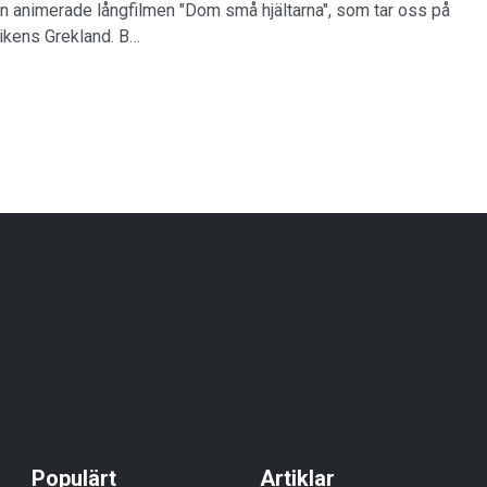
n animerade långfilmen "Dom små hjältarna", som tar oss på
ntikens Grekland. B…
Populärt
Artiklar