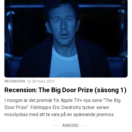
RECENSION
28 mars 2023
Recension: The Big Door Prize (säsong 1)
I morgon är det premiär för Apple TV+ nya serie "The Big
Door Prize". Filmtopps Eric Diedrichs tycker serien
misslyckas med att ta vara på en spännande premiss.
ANNONS