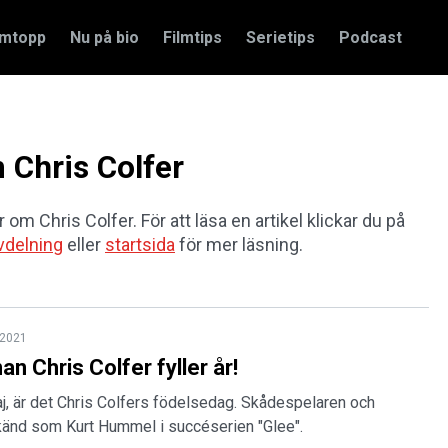
amtopp
Nu på bio
Filmtips
Serietips
Podcast
m Chris Colfer
 om Chris Colfer. För att läsa en artikel klickar du på
vdelning
eller
startsida
för mer läsning.
 2021
an Chris Colfer fyller år!
j, är det Chris Colfers födelsedag. Skådespelaren och
känd som Kurt Hummel i succéserien "Glee".