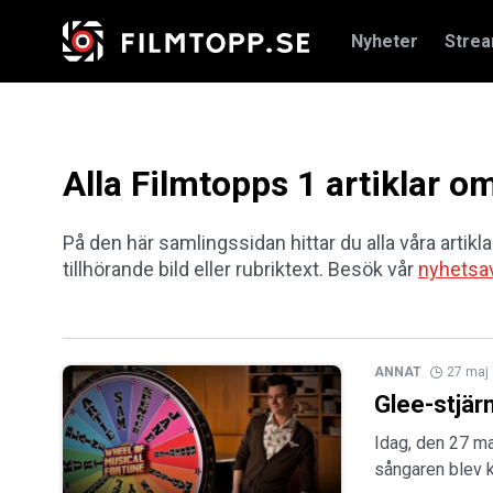
Nyheter
Stre
Alla Filmtopps 1 artiklar o
På den här samlingssidan hittar du alla våra artiklar
tillhörande bild eller rubriktext. Besök vår
nyhetsa
ANNAT
27 maj
Glee-stjärn
Idag, den 27 ma
sångaren blev 