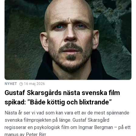
NYHET
16 maj 2026
Gustaf Skarsgårds nästa svenska film
spikad: ”Både köttig och blixtrande”
Nästa år ser vi vad som kan vara ett av de mest spännande
svenska filmprojekten på länge. Gustaf Skarsgård
regisserar en psykologisk film om Ingmar Bergman – på ett
manus av Peter Birr…