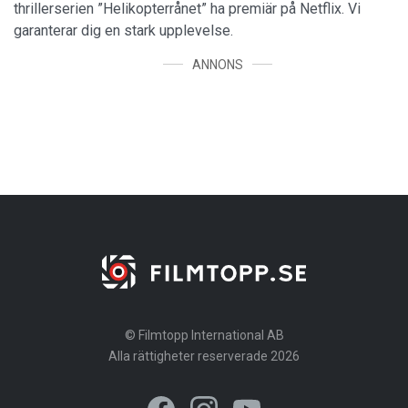
thrillerserien ”Helikopterrånet” ha premiär på Netflix. Vi
garanterar dig en stark upplevelse.
ANNONS
© Filmtopp International AB
Alla rättigheter reserverade 2026