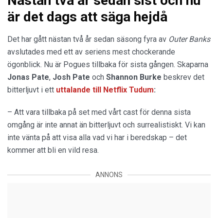
Nästan två år sedan sist och nu
är det dags att säga hejdå
Det har gått nästan två år sedan säsong fyra av
Outer Banks
avslutades med ett av seriens mest chockerande
ögonblick. Nu är Pogues tillbaka för sista gången. Skaparna
Jonas Pate
,
Josh Pate
och
Shannon Burke
beskrev det
bitterljuvt i ett
uttalande
till
Netflix Tudum
:
– Att vara tillbaka på set med vårt cast för denna sista
omgång är inte annat än bitterljuvt och surrealistiskt. Vi kan
inte vänta på att visa alla vad vi har i beredskap – det
kommer att bli en vild resa.
ANNONS