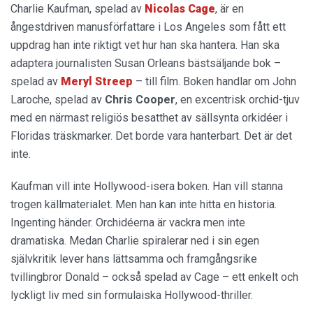
Charlie Kaufman, spelad av
Nicolas Cage
, är en
ångestdriven manusförfattare i Los Angeles som fått ett
uppdrag han inte riktigt vet hur han ska hantera. Han ska
adaptera journalisten Susan Orleans bästsäljande bok –
spelad av
Meryl Streep
– till film. Boken handlar om John
Laroche, spelad av
Chris Cooper
, en excentrisk orchid-tjuv
med en närmast religiös besatthet av sällsynta orkidéer i
Floridas träskmarker. Det borde vara hanterbart. Det är det
inte.
Kaufman vill inte Hollywood-isera boken. Han vill stanna
trogen källmaterialet. Men han kan inte hitta en historia.
Ingenting händer. Orchidéerna är vackra men inte
dramatiska. Medan Charlie spiralerar ned i sin egen
självkritik lever hans lättsamma och framgångsrike
tvillingbror Donald – också spelad av Cage – ett enkelt och
lyckligt liv med sin formulaiska Hollywood-thriller.