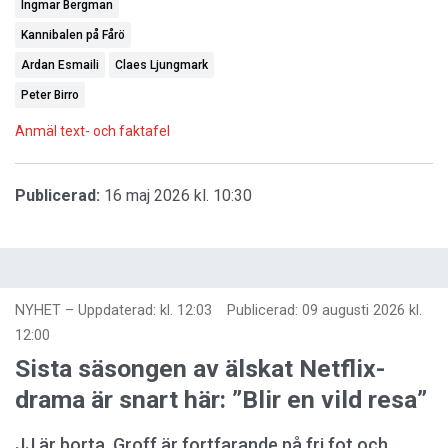
Ingmar Bergman
Kannibalen på Fårö
Ardan Esmaili
Claes Ljungmark
Peter Birro
Anmäl text- och faktafel
Publicerad:
16 maj 2026 kl. 10:30
NYHET
–
Uppdaterad: kl. 12:03
Publicerad:
09 augusti 2026 kl.
12:00
Sista säsongen av älskat Netflix-
drama är snart här: ”Blir en vild resa”
JJ är borta. Groff är fortfarande på fri fot och