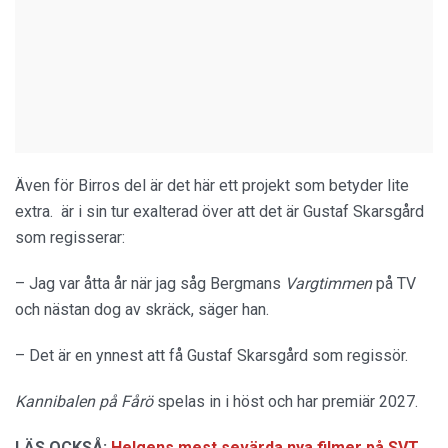
Även för Birros del är det här ett projekt som betyder lite
extra. är i sin tur exalterad över att det är Gustaf Skarsgård
som regisserar:
– Jag var åtta år när jag såg Bergmans
Vargtimmen
på TV
och nästan dog av skräck, säger han.
– Det är en ynnest att få Gustaf Skarsgård som regissör.
Kannibalen på Fårö
spelas in i höst och har premiär 2027.
LÄS OCKSÅ:
Helgens mest sevärda nya filmer på SVT