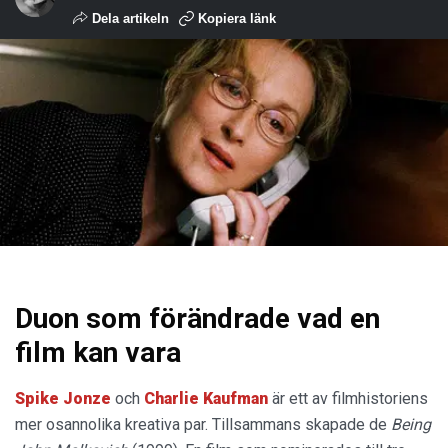
Dela artikeln
Kopiera länk
Duon som förändrade vad en
film kan vara
Spike Jonze
och
Charlie Kaufman
är ett av filmhistoriens
mer osannolika kreativa par. Tillsammans skapade de
Being