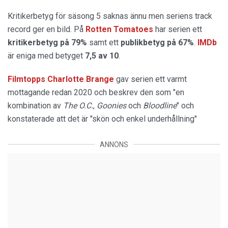
Kritikerbetyg för säsong 5 saknas ännu men seriens track
record ger en bild. På
Rotten Tomatoes
har serien ett
kritikerbetyg på 79%
samt ett
publikbetyg på 67%
.
IMDb
är eniga med betyget
7,5 av 10
.
Filmtopps Charlotte Brange
gav serien ett varmt
mottagande redan 2020 och beskrev den som "en
kombination av
The O.C.
,
Goonies
och
Bloodline
" och
konstaterade att det är "skön och enkel underhållning"
ANNONS