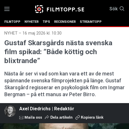
Sök
FILMTOPP
NYHETER
TIPS
RECENSIONER
STREAMTOPP
NYHET
–
16 maj 2026 kl. 10:30
Gustaf Skarsgårds nästa svenska
film spikad: ”Både köttig och
blixtrande”
Nästa år ser vi vad som kan vara ett av de mest
spännande svenska filmprojekten på länge. Gustaf
Skarsgård regisserar en psykologisk film om Ingmar
Bergman – på ett manus av Peter Birro.
Axel Diedrichs | Redaktör
Maila oss
Dela artikeln
Kopiera länk