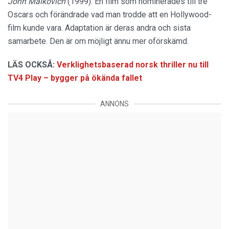
John Malkovich
(1999). En film som nominerades till tre
Oscars och förändrade vad man trodde att en Hollywood-
film kunde vara. Adaptation är deras andra och sista
samarbete. Den är om möjligt ännu mer oförskämd.
LÄS OCKSÅ:
Verklighetsbaserad norsk thriller nu till
TV4 Play – bygger på ökända fallet
ANNONS