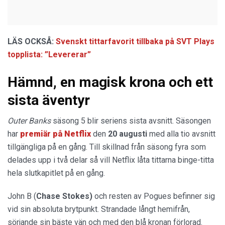
LÄS OCKSÅ:
Svenskt tittarfavorit tillbaka på SVT Plays
topplista: ”Levererar”
Hämnd, en magisk krona och ett
sista äventyr
Outer Banks
säsong 5 blir seriens sista avsnitt. Säsongen
har
premiär på Netflix
den
20 augusti
med alla tio avsnitt
tillgängliga på en gång. Till skillnad från säsong fyra som
delades upp i två delar så vill Netflix låta tittarna binge-titta
hela slutkapitlet på en gång.
John B (
Chase Stokes)
och resten av Pogues befinner sig
vid sin absoluta brytpunkt. Strandade långt hemifrån,
sörjande sin bäste vän och med den blå kronan förlorad.