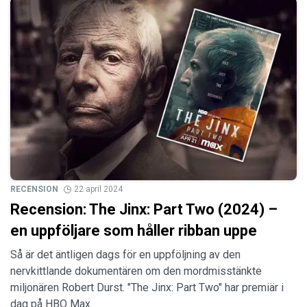
RECENSION
22 april 2024
Recension: The Jinx: Part Two (2024) –
en uppföljare som håller ribban uppe
Så är det äntligen dags för en uppföljning av den
nervkittlande dokumentären om den mordmisstänkte
miljonären Robert Durst. "The Jinx: Part Two" har premiär i
dag på HBO Max.