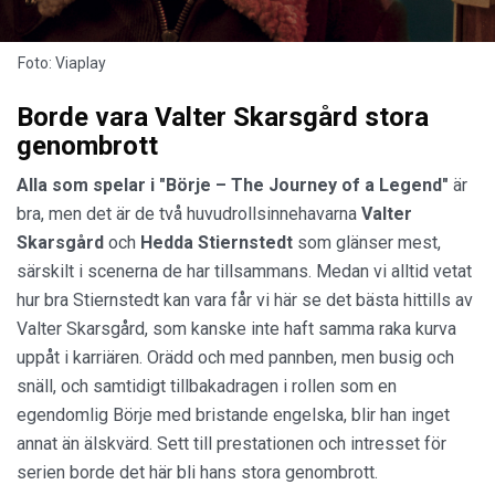
Foto: Viaplay
Borde vara Valter Skarsgård stora
genombrott
Alla som spelar i "Börje – The Journey of a Legend"
är
bra, men det är de två huvudrollsinnehavarna
Valter
Skarsgård
och
Hedda
Stiernstedt
som glänser mest,
särskilt i scenerna de har tillsammans. Medan vi alltid vetat
hur bra Stiernstedt kan vara får vi här se det bästa hittills av
Valter Skarsgård, som kanske inte haft samma raka kurva
uppåt i karriären. Orädd och med pannben, men busig och
snäll, och samtidigt tillbakadragen i rollen som en
egendomlig Börje med bristande engelska, blir han inget
annat än älskvärd. Sett till prestationen och intresset för
serien borde det här bli hans stora genombrott.