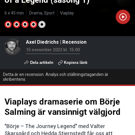
of a Legend (säsong 1)
6 x 45 min
Drama, Sport
Viaplay
Axel Diedrichs
|
Recension
15 november 2023 kl. 15:00
Dela artikeln
Kopiera länk
Detta är en recension. Analys och ställningstaganden är
skribentens.
Viaplays dramaserie om Börje
Salming är vansinnigt välgjord
"Börje – The Journey Legend" med Valter
Skarsgård och Hedda Stiernstedt får oss att