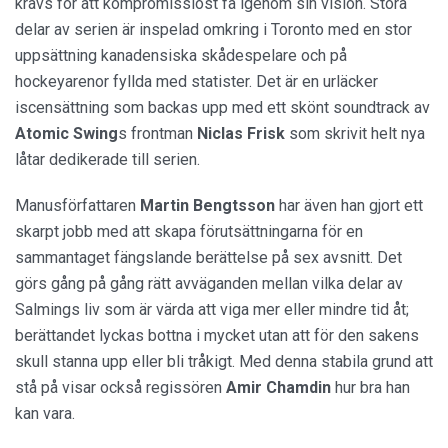
krävs för att kompromisslöst få igenom sin vision. Stora
delar av serien är inspelad omkring i Toronto med en stor
uppsättning kanadensiska skådespelare och på
hockeyarenor fyllda med statister. Det är en urläcker
iscensättning som backas upp med ett skönt soundtrack av
Atomic Swing
s frontman
Niclas Frisk
som skrivit helt nya
låtar dedikerade till serien.
Manusförfattaren
Martin Bengtsson
har även han gjort ett
skarpt jobb med att skapa förutsättningarna för en
sammantaget fängslande berättelse på sex avsnitt. Det
görs gång på gång rätt avväganden mellan vilka delar av
Salmings liv som är värda att viga mer eller mindre tid åt;
berättandet lyckas bottna i mycket utan att för den sakens
skull stanna upp eller bli tråkigt. Med denna stabila grund att
stå på visar också regissören
Amir Chamdin
hur bra han
kan vara.