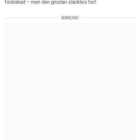
förälskad – men den gnistan släcktes fort.
ANNONS