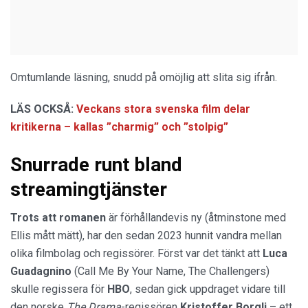
Omtumlande läsning, snudd på omöjlig att slita sig ifrån.
LÄS OCKSÅ:
Veckans stora svenska film delar
kritikerna – kallas ”charmig” och ”stolpig”
Snurrade runt bland
streamingtjänster
Trots att romanen
är förhållandevis ny (åtminstone med
Ellis mått mätt), har den sedan 2023 hunnit vandra mellan
olika filmbolag och regissörer. Först var det tänkt att
Luca
Guadagnino
(Call Me By Your Name, The Challengers)
skulle regissera för
HBO
, sedan gick uppdraget vidare till
den norske
The Drama
-regissören
Kristoffer Borgli
– ett