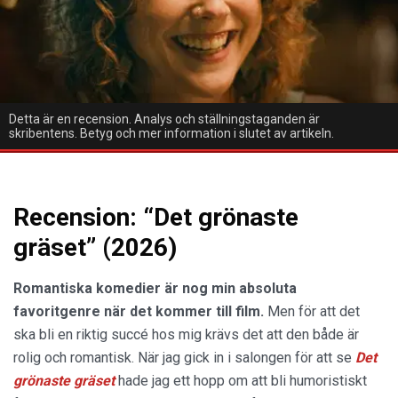
Detta är en recension. Analys och ställningstaganden är
skribentens. Betyg och mer information i slutet av artikeln.
Recension: “Det grönaste
gräset” (2026)
Romantiska komedier är nog min absoluta
favoritgenre när det kommer till film.
Men för att det
ska bli en riktig succé hos mig krävs det att den både är
rolig och romantisk. När jag gick in i salongen för att se
Det
grönaste gräset
hade jag ett hopp om att bli humoristiskt