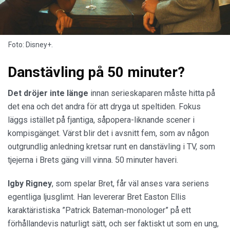
Foto: Disney+.
Danstävling på 50 minuter?
Det dröjer inte länge
innan serieskaparen måste hitta på
det ena och det andra för att dryga ut speltiden. Fokus
läggs istället på fjantiga, såpopera-liknande scener i
kompisgänget. Värst blir det i avsnitt fem, som av någon
outgrundlig anledning kretsar runt en danstävling i TV, som
tjejerna i Brets gäng vill vinna. 50 minuter haveri.
Igby Rigney
, som spelar Bret, får väl anses vara seriens
egentliga ljusglimt. Han levererar Bret Easton Ellis
karaktäristiska ”Patrick Bateman-monologer” på ett
förhållandevis naturligt sätt, och ser faktiskt ut som en ung,