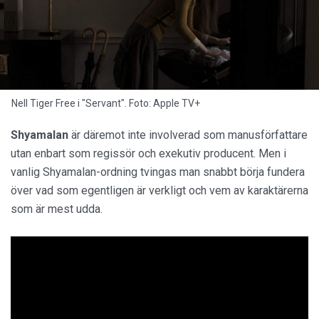
Nell Tiger Free i "Servant". Foto: Apple TV+
Shyamalan
är däremot inte involverad som manusförfattare
utan enbart som regissör och exekutiv producent. Men i
vanlig Shyamalan-ordning tvingas man snabbt börja fundera
över vad som egentligen är verkligt och vem av karaktärerna
som är mest udda.