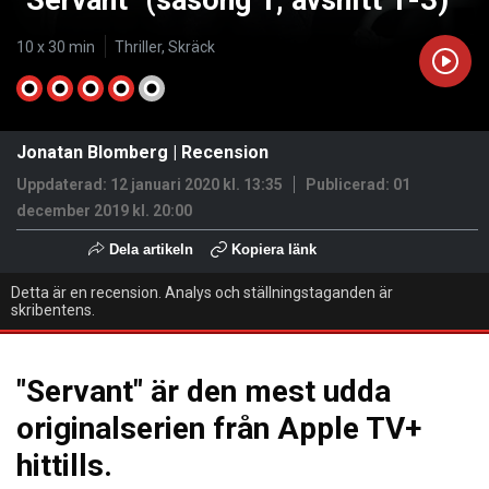
"Servant" (säsong 1, avsnitt 1-3)
10 x 30 min
Thriller, Skräck
Jonatan Blomberg
|
Recension
Uppdaterad: 12 januari 2020 kl. 13:35
Publicerad:
01
december 2019 kl. 20:00
Dela artikeln
Kopiera länk
Detta är en recension. Analys och ställningstaganden är
skribentens.
"Servant" är den mest udda
originalserien från Apple TV+
hittills.