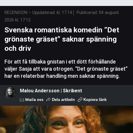
RECENSION
–
Uppdaterad: kl. 17:14
Publicerad:
04 augusti
2026 kl. 17:12
Svenska romantiska komedin ”Det
grönaste gräset” saknar spänning
och driv
För att få tillbaka gnistan i ett dött förhållande
väljer Sasja att vara otrogen. “Det grönaste gräset”
har en relaterbar handling men saknar spänning.
Malou Andersson | Skribent
Maila oss
Dela artikeln
Kopiera länk