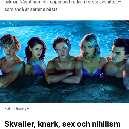
saknar. Något som blir uppenbart redan i första avsnittet –
som ändå är seriens bästa.
Foto: Disney+.
Skvaller, knark, sex och nihilism