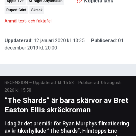
Kopiera länk
Apple TV+
M. Night Shyamalan
Rupert Grint
Skräck
Anmäl text- och faktafel
Uppdaterad:
12 januari 2020 kl. 13:35
Publicerad:
01
december 2019 kl. 20:00
RECENSION
–
Uppdaterad: kl. 15:58
Publicerad:
06 augusti
2026 kl. 15:58
”The Shards” är bara skärvor av Bret
Easton Ellis skräckroman
I dag är det premiär för Ryan Murphys filmatisering
av kritikerhyllade ”The Shards”. Filmtopps Eric