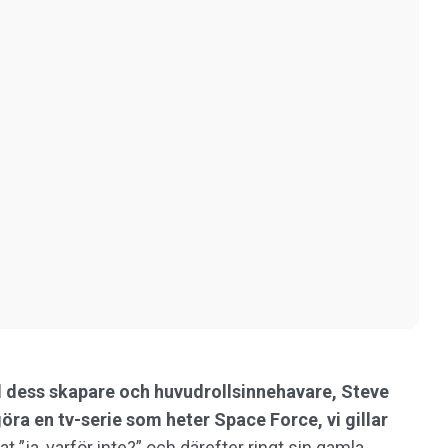
l dess skapare och huvudrollsinnehavare, Steve
göra en tv-serie som heter Space Force, vi gillar
t ”ja, varför inte?” och därefter ringt sin gamla