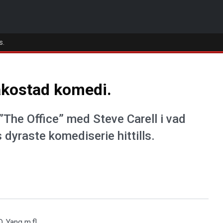
s.
åkostad komedi.
”The Office” med Steve Carell i vad
 dyraste komediserie hittills.
 Yang m.fl.