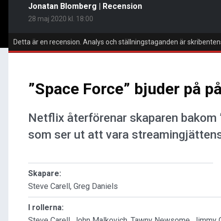
Jonatan Blomberg
|
Recension
28 maj 2020 kl. 18:00
Detta är en recension. Analys och ställningstaganden är skribenten
”Space Force” bjuder på p
Netflix återförenar skaparen bakom 
som ser ut att vara streamingjättens
Skapare:
Steve Carell, Greg Daniels
I rollerna:
Steve Carell, John Malkovich, Tawny Newsome, Jimmy O.