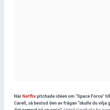
När
Netflix
pitchade idéen om "Space Force" til
Carell, så bestod den av frågan ”skulle du vilja 
det namnet på en serie”.
Varpå Carell ska ha svara