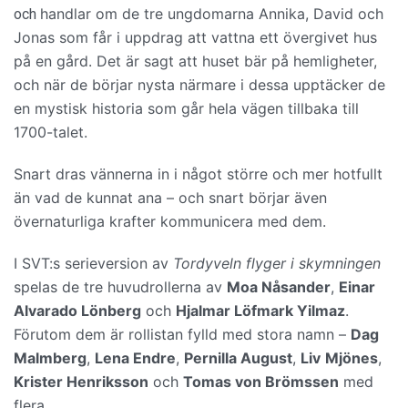
handlar om de tre ungdomarna Annika, David och
och
Jonas som får i uppdrag att vattna ett övergivet hus
på en gård. Det är sagt att huset bär på hemligheter,
och när de börjar nysta närmare i dessa upptäcker de
en mystisk historia som går hela vägen tillbaka till
1700-talet.
Snart dras vännerna in i något större och mer hotfullt
än vad de kunnat ana – och snart börjar även
övernaturliga krafter kommunicera med dem.
I SVT:s serieversion av
Tordyveln flyger i skymningen
spelas de tre huvudrollerna av
Moa Nåsander
,
Einar
Alvarado Lönberg
och
Hjalmar Löfmark Yilmaz
.
Förutom dem är rollistan fylld med stora namn –
Dag
Malmberg
,
Lena Endre
,
Pernilla August
,
Liv
Mjönes
,
Krister Henriksson
och
Tomas von Brömssen
med
flera.