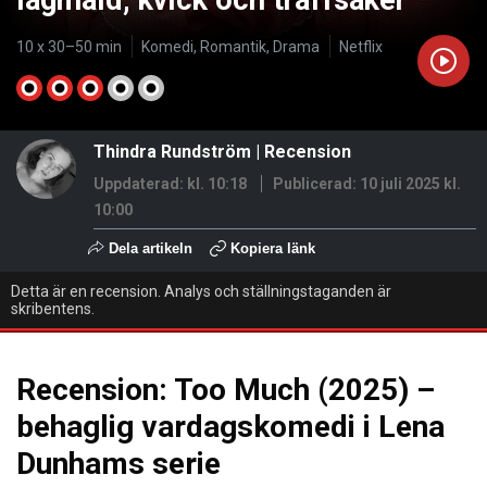
lågmäld, kvick och träffsäker
10 x 30–50 min
Komedi, Romantik, Drama
Netflix
Thindra Rundström
|
Recension
Uppdaterad: kl. 10:18
Publicerad:
10 juli 2025 kl.
10:00
Dela artikeln
Kopiera länk
Detta är en recension. Analys och ställningstaganden är
skribentens.
Recension: Too Much (2025) –
behaglig vardagskomedi i Lena
Dunhams serie