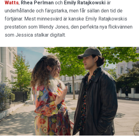
Watts
,
Rhea Perlman
och
Emily Ratajkowski
är
underhållande och färgstarka, men får sällan den tid de
förtjänar. Mest minnesvärd är kanske Emily Ratajkowskis
prestation som Wendy Jones, den perfekta nya flickvännen
som Jessica stalkar digitalt.