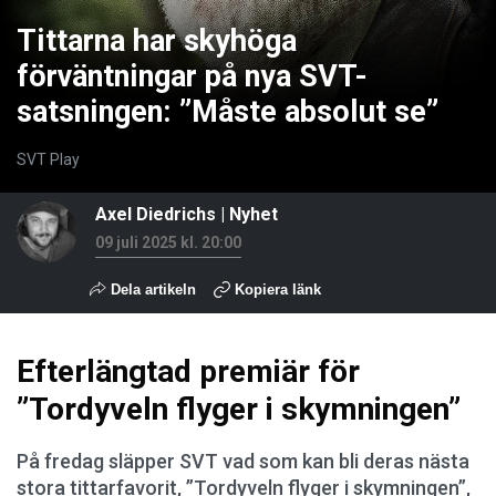
Tittarna har skyhöga
förväntningar på nya SVT-
satsningen: ”Måste absolut se”
SVT Play
Axel Diedrichs
|
Nyhet
09 juli 2025 kl. 20:00
Dela artikeln
Kopiera länk
Efterlängtad premiär för
”Tordyveln flyger i skymningen”
På fredag släpper SVT vad som kan bli deras nästa
stora tittarfavorit, ”Tordyveln flyger i skymningen”,