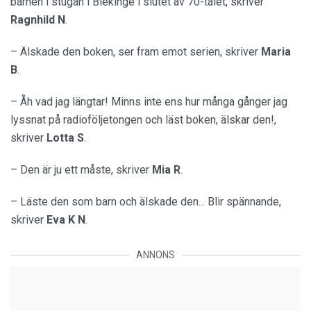
barnen i stugan i Blekinge i slutet av 70-talet, skriver
Ragnhild N
.
– Älskade den boken, ser fram emot serien, skriver
Maria
B
.
– Åh vad jag längtar! Minns inte ens hur många gånger jag
lyssnat på radioföljetongen och läst boken, älskar den!,
skriver
Lotta S
.
– Den är ju ett måste, skriver
Mia R
.
– Läste den som barn och älskade den... Blir spännande,
skriver
Eva K N
.
ANNONS