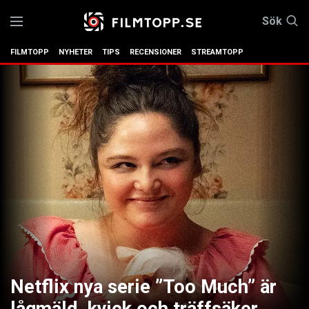
Sök
FILMTOPP
NYHETER
TIPS
RECENSIONER
STREAMTOPP
Netflix nya serie ”Too Much” är