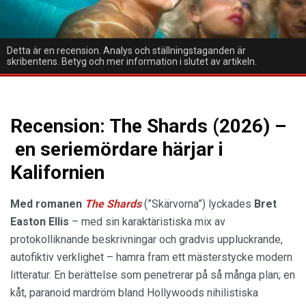
Detta är en recension. Analys och ställningstaganden är
skribentens. Betyg och mer information i slutet av artikeln.
Recension: The Shards (2026) –
en seriemördare härjar i
Kalifornien
Med romanen
The Shards
(”Skärvorna”) lyckades
Bret
Easton Ellis
– med sin karaktäristiska mix av
protokolliknande beskrivningar och gradvis uppluckrande,
autofiktiv verklighet – hamra fram ett mästerstycke modern
litteratur. En berättelse som penetrerar på så många plan; en
kåt, paranoid mardröm bland Hollywoods nihilistiska