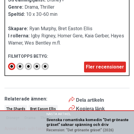
Genre:
Drama, Thriller
Speltid:
10 x 30-60 min
Skapare:
Ryan Murphy, Bret Easton Ellis
I rollerna:
Igby Rigney, Homer Gere, Kaia Gerber, Hayes
Warner, Wes Bentley m.fl.
FILMTOPPS BETYG:
Fler recensioner
Relaterade ämnen:
Dela artikeln
Kopiera länk
The Shards
Bret Eason Ellis
NÄSTA ARTIKEL
Disney+
Drama
Thriller
Svenska romantiska komedin ”Det grönaste
gräset” saknar spänning och driv
Anmäl text- och faktafel
Recension: “Det grönaste gräset” (2026)