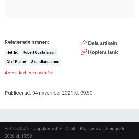
Relaterade ämnen:
Dela artikeln
Kopiera länk
Netflix
Robert Gustafsson
Olof Palme
Skandiamannen
Anmäl text- och faktafel
Publicerad:
04 november 2021 kl. 09:50
RECENSION
–
Uppdaterad: kl. 15:58
Publicerad:
06 augusti
2026 kl. 15:58