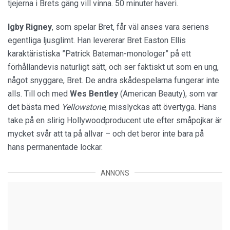
tjejerna i Brets gäng vill vinna. 50 minuter haveri.
Igby Rigney
, som spelar Bret, får väl anses vara seriens
egentliga ljusglimt. Han levererar Bret Easton Ellis
karaktäristiska ”Patrick Bateman-monologer” på ett
förhållandevis naturligt sätt, och ser faktiskt ut som en ung,
något snyggare, Bret. De andra skådespelarna fungerar inte
alls. Till och med
Wes Bentley
(American Beauty), som var
det bästa med
Yellowstone
, misslyckas att övertyga. Hans
take på en slirig Hollywoodproducent ute efter småpojkar är
mycket svår att ta på allvar – och det beror inte bara på
hans permanentade lockar.
ANNONS