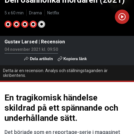
Den osannolika mördaren (2021)
5 x 60 min
Drama
Netflix
Gustav Larsed
|
Recension
04 november 2021 kl. 09:50
Dela artikeln
Kopiera länk
Detta är en recension. Analys och ställningstaganden är
skribentens.
En tragikomisk händelse
skildrad på ett spännande och
underhållande sätt.
Det började som en reportage-serie i magasinet