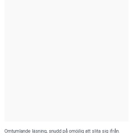
Omtumlande läsning, snudd på omöjlig att slita sig ifrån.