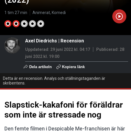
(2022)
1 tim 27 min
Animerat, Komedi
Axel Diedrichs
|
Recension
Uppdaterad: 29 juni 2022 kl. 04:17
Publicerad:
28
juni 2022 kl. 19:00
Dela artikeln
Kopiera länk
Detta är en recension. Analys och ställningstaganden är
skribentens.
Slapstick-kakafoni för föräldrar
som inte är stressade nog
Den femte filmen i Despicable Me-franchisen är här