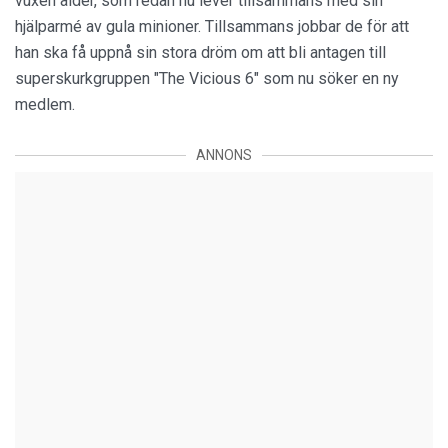
vuxen ålder, som redan nu lever tillsammans med sin
hjälparmé av gula minioner. Tillsammans jobbar de för att
han ska få uppnå sin stora dröm om att bli antagen till
superskurkgruppen "The Vicious 6" som nu söker en ny
medlem.
ANNONS