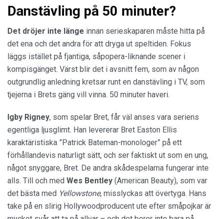
Danstävling på 50 minuter?
Det dröjer inte länge
innan serieskaparen måste hitta på
det ena och det andra för att dryga ut speltiden. Fokus
läggs istället på fjantiga, såpopera-liknande scener i
kompisgänget. Värst blir det i avsnitt fem, som av någon
outgrundlig anledning kretsar runt en danstävling i TV, som
tjejerna i Brets gäng vill vinna. 50 minuter haveri.
Igby Rigney
, som spelar Bret, får väl anses vara seriens
egentliga ljusglimt. Han levererar Bret Easton Ellis
karaktäristiska ”Patrick Bateman-monologer” på ett
förhållandevis naturligt sätt, och ser faktiskt ut som en ung,
något snyggare, Bret. De andra skådespelarna fungerar inte
alls. Till och med
Wes Bentley
(American Beauty), som var
det bästa med
Yellowstone
, misslyckas att övertyga. Hans
take på en slirig Hollywoodproducent ute efter småpojkar är
mycket svår att ta på allvar – och det beror inte bara på