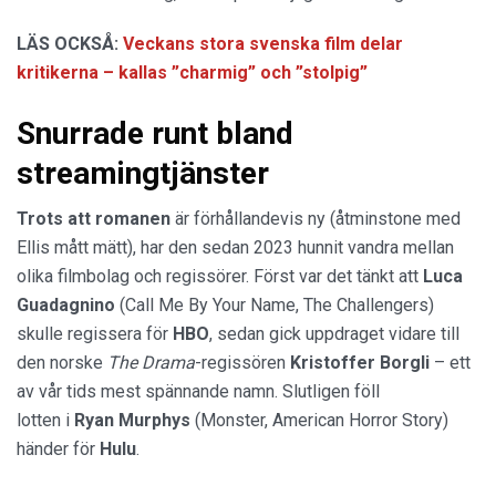
LÄS OCKSÅ:
Veckans stora svenska film delar
kritikerna – kallas ”charmig” och ”stolpig”
Snurrade runt bland
streamingtjänster
Trots att romanen
är förhållandevis ny (åtminstone med
Ellis mått mätt), har den sedan 2023 hunnit vandra mellan
olika filmbolag och regissörer. Först var det tänkt att
Luca
Guadagnino
(Call Me By Your Name, The Challengers)
skulle regissera för
HBO
, sedan gick uppdraget vidare till
den norske
The Drama
-regissören
Kristoffer Borgli
– ett
av vår tids mest spännande namn. Slutligen föll
lotten i
Ryan Murphys
(Monster, American Horror Story)
händer för
Hulu
.