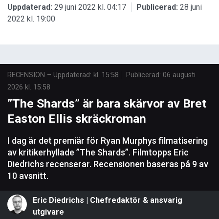
Uppdaterad:
29 juni 2022 kl. 04:17
Publicerad:
28 juni
2022 kl. 19:00
RECENSION
–
Uppdaterad: kl. 15:58
Publicerad:
06 augusti
2026 kl. 15:58
”The Shards” är bara skärvor av Bret
Easton Ellis skräckroman
I dag är det premiär för Ryan Murphys filmatisering
av kritikerhyllade ”The Shards”. Filmtopps Eric
Diedrichs recenserar. Recensionen baseras på 9 av
10 avsnitt.
Eric Diedrichs | Chefredaktör & ansvarig
utgivare