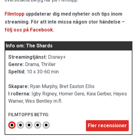
Filmtopp
uppdaterar dig med nyheter och tips inom
streaming. För att inte missa någon stor händelse –
följ oss på Facebook
.
Info om: The Shards
Streamingtjänst:
Disney+
Genre:
Drama, Thriller
Speltid:
10 x 30-60 min
Skapare:
Ryan Murphy, Bret Easton Ellis
I rollerna:
Igby Rigney, Homer Gere, Kaia Gerber, Hayes
Warner, Wes Bentley m.fl.
FILMTOPPS BETYG:
Fler recensioner