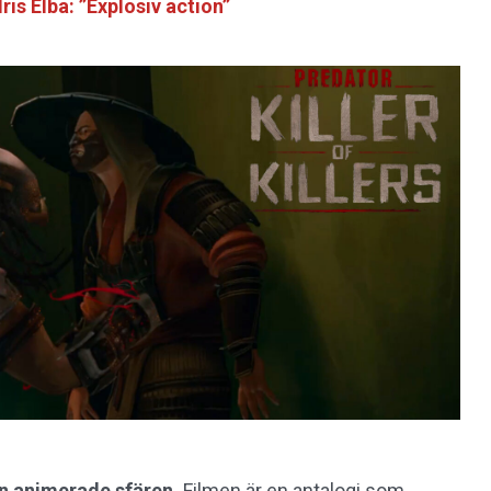
is Elba: ”Explosiv action”
den animerade sfären.
Filmen är en antalogi som