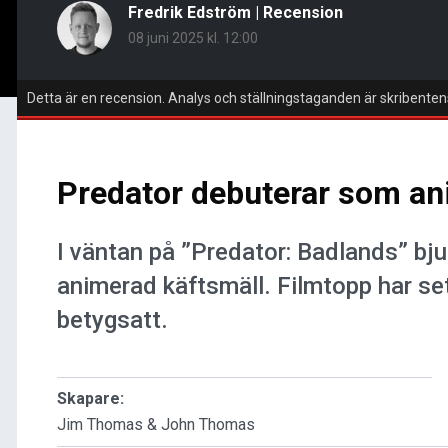
Fredrik Edström
|
Recension
08 juni 2025 kl. 12:00
Detta är en recension. Analys och ställningstaganden är skribenten
Predator debuterar som an
I väntan på ”Predator: Badlands” bj
animerad käftsmäll. Filmtopp har sett
betygsatt.
Skapare:
Jim Thomas & John Thomas