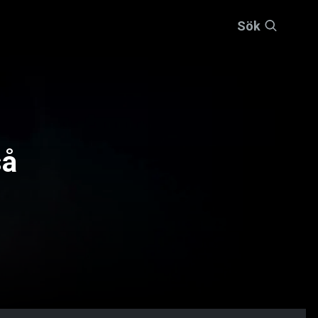
Sök
så