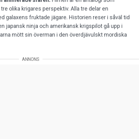
re olika krigares perspektiv. Alla tre delar en
alaxens fruktade jägare. Historien reser i såväl tid
en japansk ninja och amerikansk krigspilot gå upp i
garna mött sin överman i den överdjävulskt mordiska
ANNONS