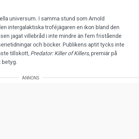
urella universum. I samma stund som Arnold
den intergalaktiska troféjägaren en ikon bland den
sen jagat villebråd i inte mindre än fem fristående
serietidningar och böcker. Publikens aptit tycks inte
te tillskott,
Predator: Killer of Killers
, premiär på
t betyg.
ANNONS