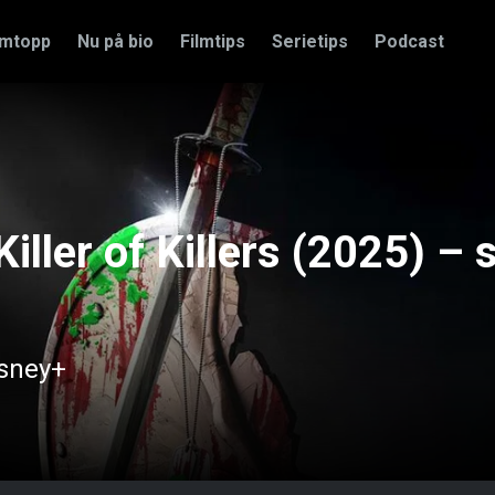
amtopp
Nu på bio
Filmtips
Serietips
Podcast
iller of Killers (2025) – 
sney+