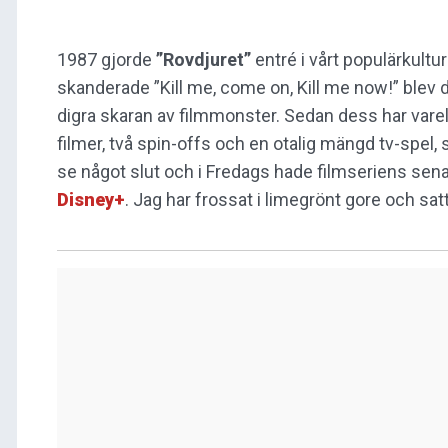
1987 gjorde
”Rovdjuret”
entré i vårt populärkult
skanderade ”Kill me, come on, Kill me now!” blev 
digra skaran av filmmonster. Sedan dess har varel
filmer, två spin-offs och en otalig mängd tv-spel, 
se något slut och i Fredags hade filmseriens senas
Disney+
. Jag har frossat i limegrönt gore och sat