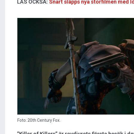
LÄS OCKSÅ:
Snart släpps nya storfilmen med Idr
Foto: 20th Century Fox.
”Killer of Killers” är rovdjurets första besök i 