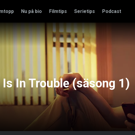
amtopp
Nu på bio
Filmtips
Serietips
Podcast
Is In Trouble (säsong 1)