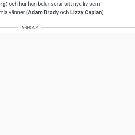
erg
) och hur han balanserar sitt nya liv som
la vänner (
Adam Brody
och
Lizzy Caplan
).
ANNONS