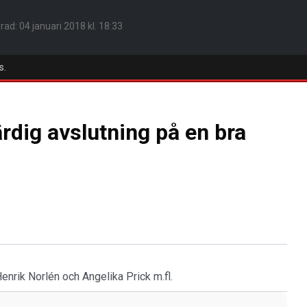
erad:
04 januari 2018 kl. 18:33
s.
rdig avslutning på en bra
nrik Norlén och Angelika Prick m.fl.