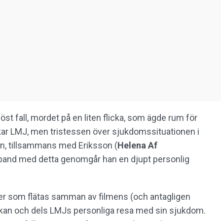
öst fall, mordet på en liten flicka, som ägde rum för
kar LMJ, men tristessen över sjukdomssituationen i
n, tillsammans med Eriksson (
Helena Af
mband med detta genomgår han en djupt personlig
orier som flätas samman av filmens (och antagligen
ckan och dels LMJs personliga resa med sin sjukdom.