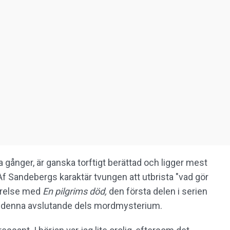
ra gånger, är ganska torftigt berättad och ligger mest
 Af Sandebergs karaktär tvungen att utbrista "vad gör
förelse med
En pilgrims död,
den första delen i serien
r denna avslutande dels mordmysterium.