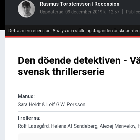
Rasmus Torstensson
|
Recension
Uppdaterad: 09 december 2019 kl. 12:57
Public
Detta är en recension. Analys och ställningstaganden är skribenten
Den döende detektiven - Vä
svensk thrillerserie
Manus:
Sara Heldt & Leif G.W. Persson
I rollerna:
Rolf Lassgård, Helena Af Sandeberg, Alexej Manvelov, He