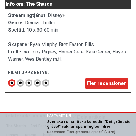
Info om: The Shards
Streamingtjänst:
Disney+
Genre:
Drama, Thriller
Speltid:
10 x 30-60 min
Skapare:
Ryan Murphy, Bret Easton Ellis
I rollerna:
Igby Rigney, Homer Gere, Kaia Gerber, Hayes
Warner, Wes Bentley m.fl.
FILMTOPPS BETYG:
Fler recensioner
Relaterade ämnen:
NÄSTA ARTIKEL
Dela artikeln
Svenska romantiska komedin ”Det grönaste
Kopiera länk
The Shards
Bret Eason Ellis
gräset” saknar spänning och driv
Recension: “Det grönaste gräset” (2026)
Disney+
Drama
Thriller