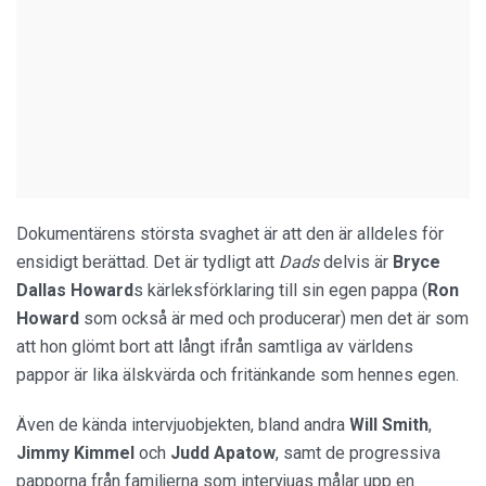
Dokumentärens största svaghet är att den är alldeles för
ensidigt berättad. Det är tydligt att
Dads
delvis är
Bryce
Dallas Howard
s kärleksförklaring till sin egen pappa (
Ron
Howard
som också är med och producerar) men det är som
att hon glömt bort att långt ifrån samtliga av världens
pappor är lika älskvärda och fritänkande som hennes egen.
Även de kända intervjuobjekten, bland andra
Will Smith
,
Jimmy Kimmel
och
Judd Apatow
, samt de progressiva
papporna från familjerna som intervjuas målar upp en