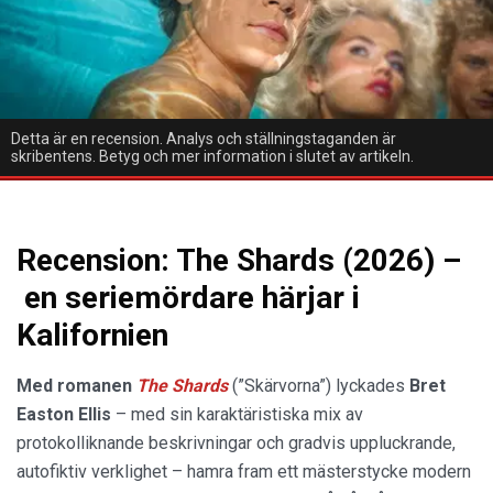
Detta är en recension. Analys och ställningstaganden är
skribentens. Betyg och mer information i slutet av artikeln.
Recension: The Shards (2026) –
en seriemördare härjar i
Kalifornien
Med romanen
The Shards
(”Skärvorna”) lyckades
Bret
Easton Ellis
– med sin karaktäristiska mix av
protokolliknande beskrivningar och gradvis uppluckrande,
autofiktiv verklighet – hamra fram ett mästerstycke modern