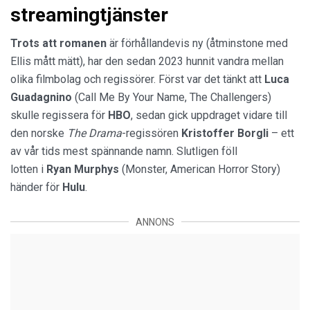
streamingtjänster
Trots att romanen
är förhållandevis ny (åtminstone med
Ellis mått mätt), har den sedan 2023 hunnit vandra mellan
olika filmbolag och regissörer. Först var det tänkt att
Luca
Guadagnino
(Call Me By Your Name, The Challengers)
skulle regissera för
HBO
, sedan gick uppdraget vidare till
den norske
The Drama
-regissören
Kristoffer Borgli
– ett
av vår tids mest spännande namn. Slutligen föll
lotten i
Ryan Murphys
(Monster, American Horror Story)
händer för
Hulu
.
ANNONS