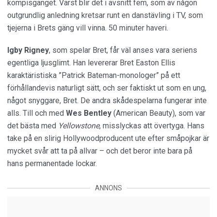
kompisgänget. Värst blir det i avsnitt fem, som av någon
outgrundlig anledning kretsar runt en danstävling i TV, som
tjejerna i Brets gäng vill vinna. 50 minuter haveri.
Igby Rigney
, som spelar Bret, får väl anses vara seriens
egentliga ljusglimt. Han levererar Bret Easton Ellis
karaktäristiska ”Patrick Bateman-monologer” på ett
förhållandevis naturligt sätt, och ser faktiskt ut som en ung,
något snyggare, Bret. De andra skådespelarna fungerar inte
alls. Till och med
Wes Bentley
(American Beauty), som var
det bästa med
Yellowstone
, misslyckas att övertyga. Hans
take på en slirig Hollywoodproducent ute efter småpojkar är
mycket svår att ta på allvar – och det beror inte bara på
hans permanentade lockar.
ANNONS