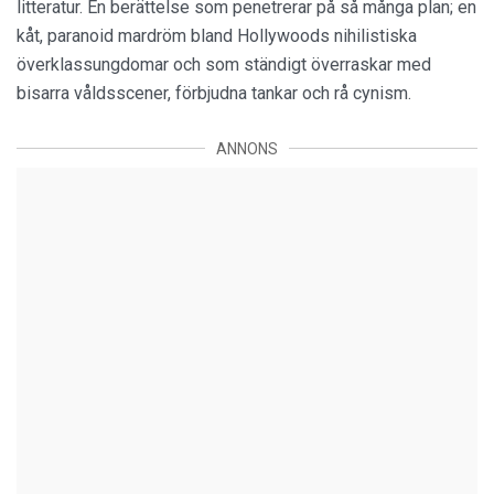
litteratur. En berättelse som penetrerar på så många plan; en
kåt, paranoid mardröm bland Hollywoods nihilistiska
överklassungdomar och som ständigt överraskar med
bisarra våldsscener, förbjudna tankar och rå cynism.
ANNONS