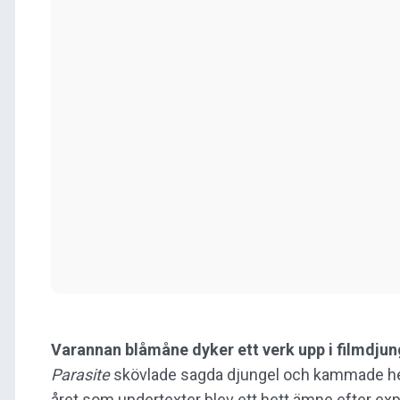
Varannan blåmåne dyker ett verk upp i filmdjung
Parasite
skövlade sagda djungel och kammade hem
året som undertexter blev ett hett ämne efter ex