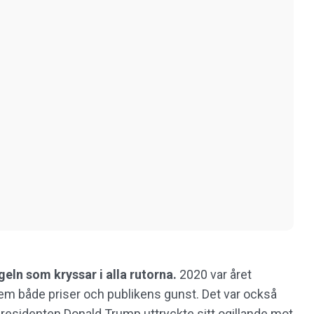
eln som kryssar i alla rutorna.
2020 var året
 både priser och publikens gunst. Det var också
presidenten Donald Trump uttryckte sitt ogillande mot