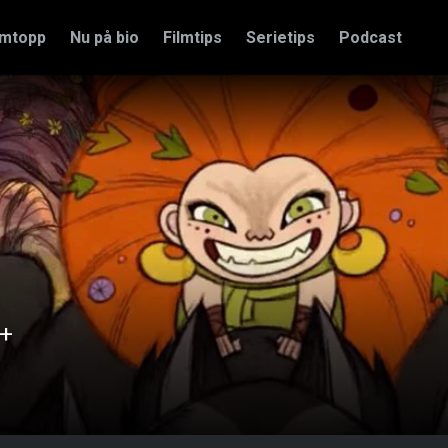
amtopp
Nu på bio
Filmtips
Serietips
Podcast
V+