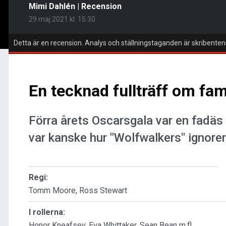
Mimi Dahlén
|
Recension
29 maj 2021 kl. 15:30
Detta är en recension. Analys och ställningstaganden är skribenten
En tecknad fullträff om fami
Förra årets Oscarsgala var en fadäs 
var kanske hur "Wolfwalkers" ignore
Regi:
Tomm Moore, Ross Stewart
I rollerna:
Honor Kneafsey, Eva Whittaker, Sean Bean m.fl