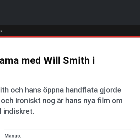
s.
drama med Will Smith i
mith och hans öppna handflata gjorde
 och ironiskt nog är hans nya film om
 indiskret.
Manus: