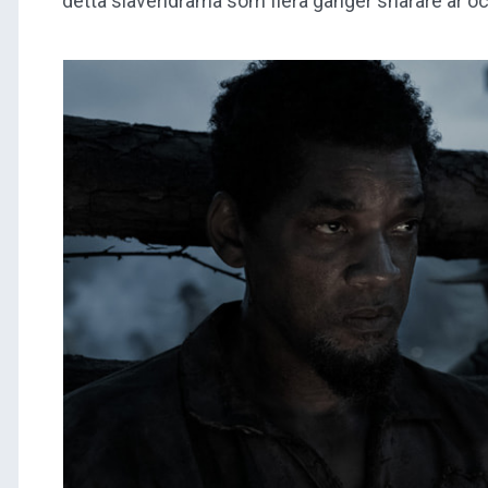
detta slaveridrama som flera gånger snarare är oc