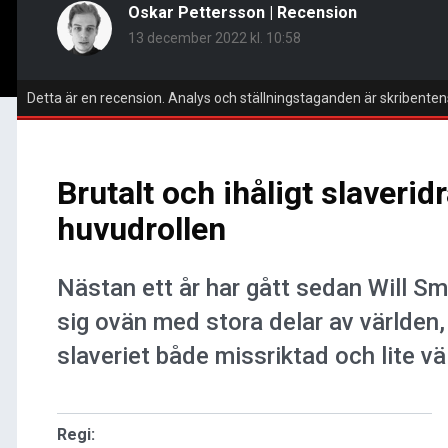
Oskar Pettersson
|
Recension
13 december 2022 kl. 10:58
Detta är en recension. Analys och ställningstaganden är skribenten
Brutalt och ihåligt slaveri
huvudrollen
Nästan ett år har gått sedan Will S
sig ovän med stora delar av världen,
slaveriet både missriktad och lite väl
Regi: