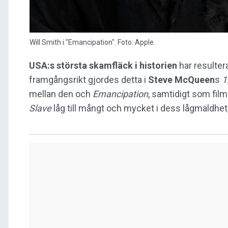
Will Smith i "Emancipation". Foto: Apple.
USA:s största skamfläck i historien
har resulter
framgångsrikt gjordes detta i
Steve McQueen
s
1
mellan den och
Emancipation
, samtidigt som film
Slave
låg till mångt och mycket i dess lågmäldhe