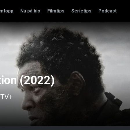
amtopp
Nu på bio
Filmtips
Serietips
Podcast
ion (2022)
 TV+