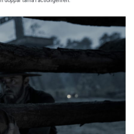
h doppar tårna i actiongenren.