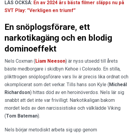
LÄS OCKSÅ:
En av 2024 års bästa filmer släpps nu på
SVT Play: ”Verkligen en triumf”
En snöplogsförare, ett
narkotikagäng och en blodig
dominoeffekt
Nels Coxman (
Liam Neeson
) är nyss utsedd till årets
bäste medborgare i skidbyn Kehoe i Colorado. En stilla,
plikttrogen snöplogsförare vars liv är precis lika ordnat och
okomplicerat som det verkar. Tills hans son Kyle (
Micheál
Richardson
) hittas död av en heroinöverdos. Nels lär sig
snabbt att det inte var frivilligt. Narkotikaligan bakom
mordet leds av den narcissistiske och välklädde Viking
(
Tom Bateman
).
Nels börjar metodiskt arbeta sig upp genom