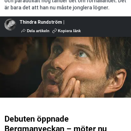
och paradoxalt nog tänder det om förhållandet. Det
är bara det att han nu måste jonglera lögner.
Thindra Rundström |
Dela artikeln
Kopiera länk
Debuten öppnade
Bergmanveckan – möter nu