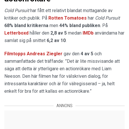
Cold Pursuit
har fått ett relativt blandat mottagande av
kritiker och publik. På
Rotten Tomatoes
har
Cold Pursuit
68% bland kritikerna
men
44% bland publiken
. På
Letterboxd
håller den
2,8 av 5
medan
IMDb
användarna har
samlat sig på snittet
6,2 av 10
.
Filmtopps Andreas Ziegler
gav den
4 av 5
och
sammanfattade det träffande: ”Det är lite missvisande att
säga att detta är ytterligare en actionrökare med Liam
Neeson. Den här filmen har för välskriven dialog, för
intressanta karaktärer och är för välregisserad – ja, helt
enkelt för bra för att kallas en actionrökare.”
ANNONS