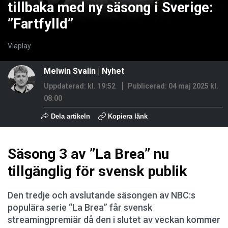
tillbaka med ny säsong i Sverige:
”Fartfylld”
Viaplay
Melwin Svalin
|
Nyhet
Uppdaterad: kl. 19:52
Publicerad:
04 maj 2025 kl.
08:00
Dela artikeln
Kopiera länk
Säsong 3 av ”La Brea” nu
tillgänglig för svensk publik
Den tredje och avslutande säsongen av NBC:s
populära serie “La Brea” får svensk
streamingpremiär då den i slutet av veckan kommer