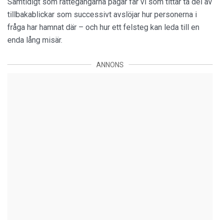
Samtidigt som rättegångarna pågår får vi som tittar ta del av
tillbakablickar som successivt avslöjar hur personerna i
fråga har hamnat där – och hur ett felsteg kan leda till en
enda lång misär.
ANNONS