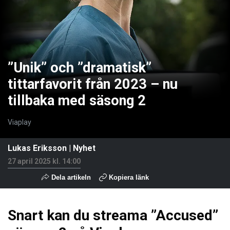
”Unik” och ”dramatisk”
tittarfavorit från 2023 – nu
tillbaka med säsong 2
Viaplay
Lukas Eriksson
|
Nyhet
27 april 2025 kl. 14:00
Dela artikeln
Kopiera länk
Snart kan du streama ”Accused”