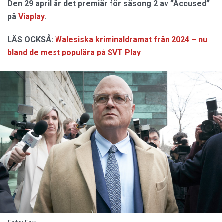
Den 29 april är det premiär för säsong 2 av ”Accused”
på
Viaplay
.
LÄS OCKSÅ:
Walesiska kriminaldramat från 2024 – nu
bland de mest populära på SVT Play