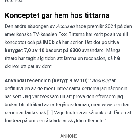
Foto: Fox.
Konceptet går hem hos tittarna
Den andra säsongen av
Accused
hade premiär 2024 på den
amerikanska TV-kanalen
Fox
. Tittarna har varit positiva till
konceptet och på
IMDb
så har serien fått det positiva
betyget 7,0 av 10
baserat på
6300
avnändare. Många
tittare har tagit sig tiden att lämna en recension, så här
skriver ett par av dem:
Användarrecension (betyg: 9 av 10):
”
Accused
är
definitivt en av de mest intressanta serierna jag någonsin
har sett. Jag var tveksam till att prova den eftersom jag
brukar bli uttråkad av rättegångsdraman, men wow, den här
serien är fantastisk [...] Varje historia är så unik och får en att
fundera på om den åtalade är skyldig eller inte.”
ANNONS