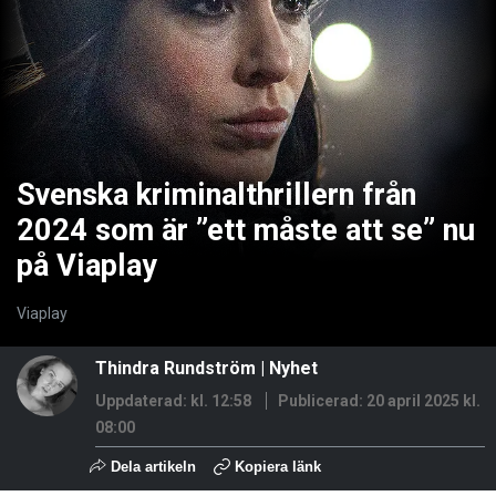
Svenska kriminalthrillern från
2024 som är ”ett måste att se” nu
på Viaplay
Viaplay
Thindra Rundström
|
Nyhet
Uppdaterad: kl. 12:58
Publicerad:
20 april 2025 kl.
08:00
Dela artikeln
Kopiera länk