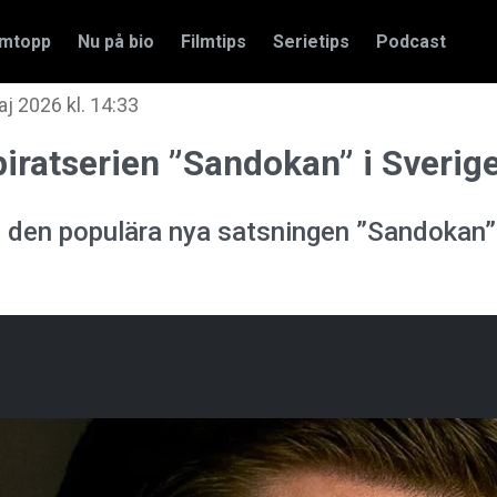
amtopp
Nu på bio
Filmtips
Serietips
Podcast
j 2026 kl. 14:33
iratserien ”Sandokan” i Sverige
en den populära nya satsningen ”Sandokan”