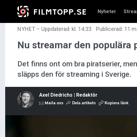
Nyheter
Stre
NYHET
–
Uppdaterad: kl. 14:33
Publicerad:
11 ma
Nu streamar den populära p
Det finns ont om bra piratserier, m
släpps den för streaming i Sverige.
Axel Diedrichs | Redaktör
Maila oss
Dela artikeln
Kopiera länk