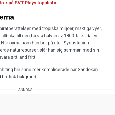
trar på SVT Plays topplista
terna
iratberättelser med tropiska miljöer, mäktiga vyer,
illbaka till den första halvan av 1800-talet, där vi
 När öarna som han bor på ute i Sydostasien
 deras naturresurser, slår han sig samman med sin
ara sitt land fritt.
 och ting blir ännu mer komplicerade när Sandokan
 brittisk bakgrund.
ANNONS