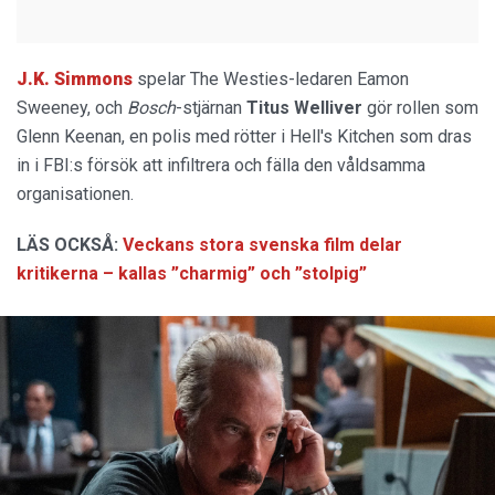
J.K. Simmons
spelar The Westies-ledaren Eamon
Sweeney, och
Bosch
-stjärnan
Titus Welliver
gör rollen som
Glenn Keenan, en polis med rötter i Hell's Kitchen som dras
in i FBI:s försök att infiltrera och fälla den våldsamma
organisationen.
LÄS OCKSÅ:
Veckans stora svenska film delar
kritikerna – kallas ”charmig” och ”stolpig”