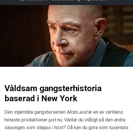
Våldsam gangsterhistoria
baserad i New York
Den stjärntäta gangsterserien
MobLand
är en av världens
hetaste produktioner just nu. Väntar du otåligt på den andra
säsongen som släpps i höst? Då kan du göra som tusentals