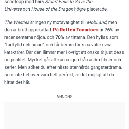
serietopp med bara
Stuart Fails to Save the
Universe
och
House of the Dragon
högre placerade.
The Westies
är ingen ny motsvarighet till
MobLand
, men
den är brett uppskattad.
På
Rotten Tomatoes
är
76%
av
recensenterna nöjda, och
70%
av tittarna. Den hyllas som
”fartfylld och smart” och får beröm för sina välskrivna
karaktärer. Där den lämnar mer i övrigt att önska är just dess
originalitet. Mycket går att känna igen från andra filmer och
serier. Men söker du efter nästa stenhårda gangsterdrama,
som inte behöver vara helt perfekt, är det möjligt att du
hittat det här.
ANNONS