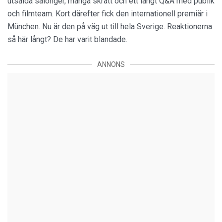
utsålda salonger, många skratt och ett långt Q&A med publik
och filmteam. Kort därefter fick den internationell premiär i
München. Nu är den på väg ut till hela Sverige. Reaktionerna
så här långt? De har varit blandade.
ANNONS