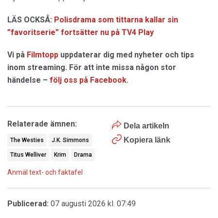
LÄS OCKSÅ:
Polisdrama som tittarna kallar sin
”favoritserie” fortsätter nu på TV4 Play
Vi på
Filmtopp
uppdaterar dig med nyheter och tips
inom streaming. För att inte missa någon stor
händelse –
följ oss på Facebook
.
Relaterade ämnen:
Dela artikeln
Kopiera länk
The Westies
J.K. Simmons
Titus Welliver
Krim
Drama
Anmäl text- och faktafel
Publicerad:
07 augusti 2026 kl. 07:49