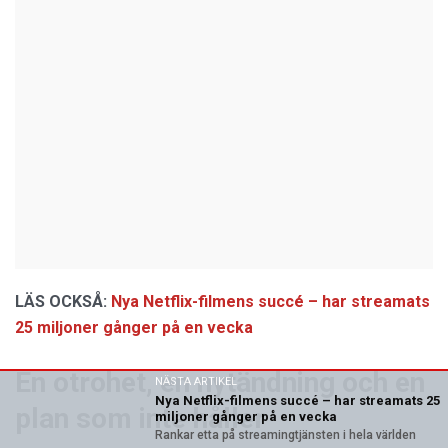
LÄS OCKSÅ:
Nya Netflix-filmens succé – har streamats
25 miljoner gånger på en vecka
En otrohet, en nytändning och en
NÄSTA ARTIKEL
Nya Netflix-filmens succé – har streamats 25
plan som inte håller
miljoner gånger på en vecka
Rankar etta på streamingtjänsten i hela världen