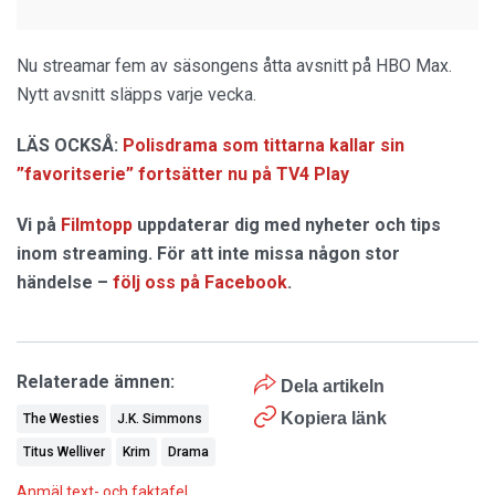
Nu streamar fem av säsongens åtta avsnitt på HBO Max.
Nytt avsnitt släpps varje vecka.
LÄS OCKSÅ:
Polisdrama som tittarna kallar sin
”favoritserie” fortsätter nu på TV4 Play
Vi på
Filmtopp
uppdaterar dig med nyheter och tips
inom streaming. För att inte missa någon stor
händelse –
följ oss på Facebook
.
Relaterade ämnen:
Dela artikeln
Kopiera länk
The Westies
J.K. Simmons
Titus Welliver
Krim
Drama
Anmäl text- och faktafel