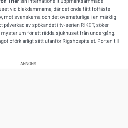
von Trier
sin internationellt uppmärksammade
uset vid blekdammarna, där det onda fått fotfäste
lv, mot svenskarna och det övernaturliga i en märklig
 påverkad av spökandet i tv-serien RIKET, söker
 mysterium för att rädda sjukhuset från undergång.
ot oförklarligt sätt utanför Rigshospitalet. Porten till
ANNONS