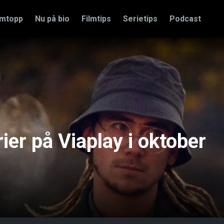
amtopp
Nu på bio
Filmtips
Serietips
Podcast
rier på Viaplay i oktober