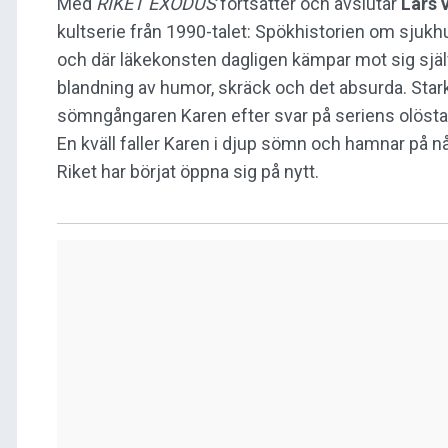
Med
RIKET EXODUS
fortsätter och avslutar
Lars 
kultserie från 1990-talet: Spökhistorien om sjukh
och där läkekonsten dagligen kämpar mot sig sjä
blandning av humor, skräck och det absurda. Starkt
sömngångaren Karen efter svar på seriens olösta
En kväll faller Karen i djup sömn och hamnar på någ
Riket har börjat öppna sig på nytt.