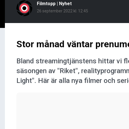
Filmtopp
|
Nyhet
26 september 2022 kl. 12:45
Stor månad väntar prenum
Bland streamingtjänstens hittar vi fle
säsongen av "Riket", realityprogramm
Light". Här är alla nya filmer och ser