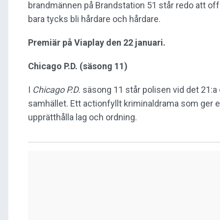
brandmännen på Brandstation 51 står redo att offra
bara tycks bli hårdare och hårdare.
Premiär på Viaplay den 22 januari.
Chicago P.D. (säsong 11)
I
Chicago P.D.
säsong 11 står polisen vid det 21:a di
samhället. Ett actionfyllt kriminaldrama som ger en
upprätthålla lag och ordning.