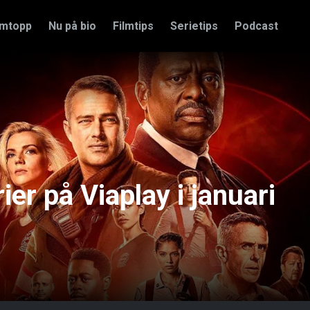
amtopp
Nu på bio
Filmtips
Serietips
Podcast
ier på Viaplay i januari