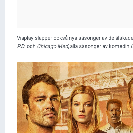
Viaplay släpper också nya säsonger av de älskad
P.D.
och
Chicago Med
, alla säsonger av komedin