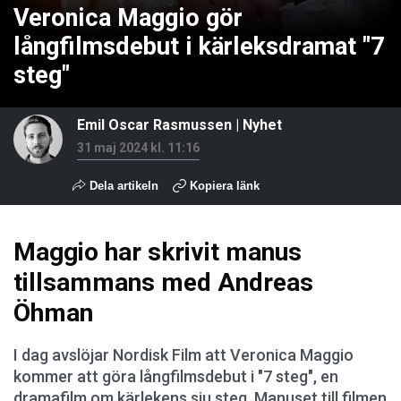
Veronica Maggio gör
långfilmsdebut i kärleksdramat "7
steg"
Emil Oscar Rasmussen
|
Nyhet
31 maj 2024 kl. 11:16
Dela artikeln
Kopiera länk
Maggio har skrivit manus
tillsammans med Andreas
Öhman
I dag avslöjar Nordisk Film att Veronica Maggio
kommer att göra långfilmsdebut i "7 steg", en
dramafilm om kärlekens sju steg. Manuset till filmen