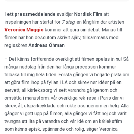
I ett pressmeddelande
avslöjar
Nordisk
Film
att
inspelningen har startat för
7 steg
, en långfilm där artisten
Veronica Maggio
kommer att göra sin debut. Manus till
filmen har hon dessutom skrivit själv, tillsammans med
regissören
Andreas Öhman
.
– Det känns fortfarande overkligt att filmen spelas in nu! Så
många nedslag från den här långa processen kommer
tillbaka till mig hela tiden. Första gången vi började prata om
att göra film ihop på fyllan i LA och skrev ner idéer på en
servett, all kärlekssorg vi sett varandra gå igenom och
omsätta i manusform, vår overkliga rek-resa i Paris där vi
skrev, åt, elsparkcyklade och rökte oss igenom en helg. Alla
gånger vi gett upp på filmen, alla gånger vi fått nej och varit
tvungna att lita på varandra och vår idé om en kärleksfilm
som känns episk, spännande och rolig, säger Veronica