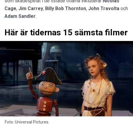
som skådespelat i de listade titlarna inkluderar
Nicolas
Cage
,
Jim Carrey
,
Billy Bob Thornton
,
John Travolta
och
Adam Sandler
.
Här är tidernas 15 sämsta filmer
Foto: Universal Pictures.