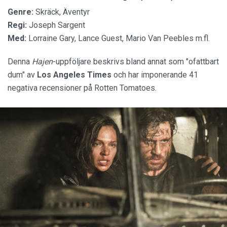
Genre:
Skräck, Äventyr
Regi:
Joseph Sargent
Med:
Lorraine Gary, Lance Guest, Mario Van Peebles m.fl.
Denna
Hajen
-uppföljare beskrivs bland annat som "ofattbart
dum" av
Los Angeles Times
och har imponerande 41
negativa recensioner på Rotten Tomatoes.