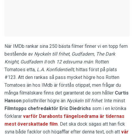
När IMDb rankar sina 250 bästa filmer finner vi en topp fem
bestående av
Nyckeln till frihet
,
Gudfadern
,
The Dark
Knight
,
Gudfadern II
och
12 edsvurna män
. Rotten
Tomatoes etta,
L.A. Konfidentiellt
, hittas först på plats
#123. Att den rankas så pass mycket högre hos Rotten
Tomatoes än hos IMdb är förstås otippat, men frågar du
många filmälskare finns det garanterat de som håller
Curtis
Hanson
polisthriller högre än
Nyckeln till frihet
. Inte minst
Filmtopps chefredaktör Eric Diedrichs
som i en krönika
förklarar
varför Darabonts fängelsedrama är tidernas
mest överskattade film
. Det ska dock sägas att han fick
syna både facklor och högafflar efter denna text, och att
vår