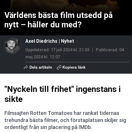
Världens bästa film utsedd på
nytt – håller du med?
Axel Diedrichs
|
Nyhet
Uppdaterad: 17 juli 2024 kl. 21:03
Publicerad:
04
maj 2024 kl. 12:07
Dela artikeln
Kopiera länk
"Nyckeln till frihet" ingenstans i
sikte
Filmsajten Rotten Tomatoes har rankat tidernas
trehundra bästa filmer, och förstaplatsen skiljer sig
ordentligt från sin placering på IMDb.