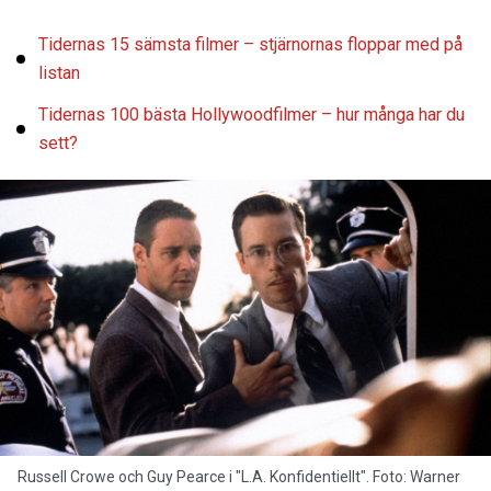
Tidernas 15 sämsta filmer – stjärnornas floppar med på
listan
Tidernas 100 bästa Hollywoodfilmer – hur många har du
sett?
Russell Crowe och Guy Pearce i "L.A. Konfidentiellt". Foto: Warner