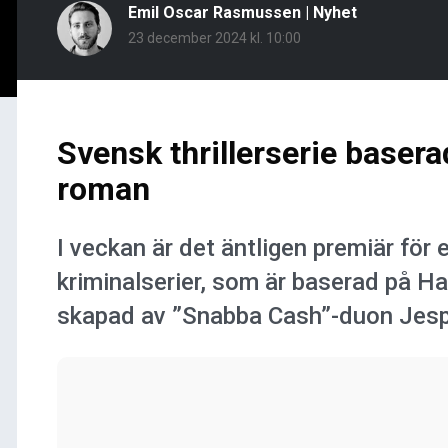
Emil Oscar Rasmussen
|
Nyhet
23 december 2024 kl. 10:00
Svensk thrillerserie baser
roman
I veckan är det äntligen premiär för
kriminalserier, som är baserad på 
skapad av ”Snabba Cash”-duon Jesp