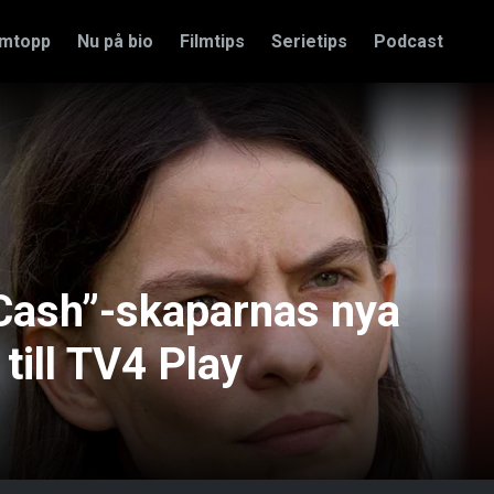
amtopp
Nu på bio
Filmtips
Serietips
Podcast
ash”-skaparnas nya
till TV4 Play