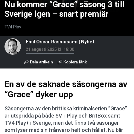
Nu kommer ”Grace” säsong 3 till
Sverige igen – snart premiär
TV4 Play
Emil Oscar Rasmussen
|
Nyhet
21 augusti 2025 kl. 18:00
Dela artikeln
Kopiera länk
En av de saknade säsongerna av
”Grace” dyker upp
Säsongerna av den brittiska kriminalserien ”Grace”
är utspridda på både SVT Play och BritBox samt
TV4 Play+ i Sverige, men det finns två säsonger
som lyser med sin frånvaro helt och hållet. Nu blir