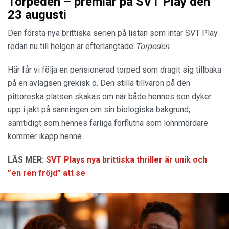
Torpeden – premiär på SVT Play den
23 augusti
Den första nya brittiska serien på listan som intar SVT Play
redan nu till helgen är efterlängtade
Torpeden
.
Här får vi följa en pensionerad torped som dragit sig tillbaka
på en avlägsen grekisk ö. Den stilla tillvaron på den
pittoreska platsen skakas om när både hennes son dyker
upp i jakt på sanningen om sin biologiska bakgrund,
samtidigt som hennes farliga förflutna som lönnmördare
kommer ikapp henne.
LÄS MER:
SVT Plays nya brittiska thriller är unik och
”en ren fröjd” att se