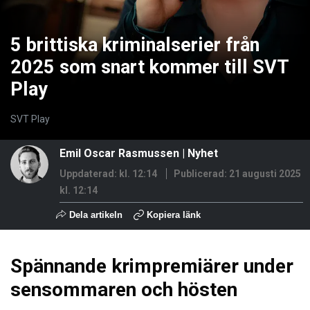
5 brittiska kriminalserier från
2025 som snart kommer till SVT
Play
SVT Play
Emil Oscar Rasmussen
|
Nyhet
Uppdaterad: kl. 12:14
Publicerad:
21 augusti 2025
kl. 12:14
Dela artikeln
Kopiera länk
Spännande krimpremiärer under
sensommaren och hösten