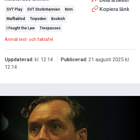
Dela artikeln
Kopiera länk
SVT Play
SVT Storbritannien
Krim
Maffiablod
Torpeden
Bookish
I Fought the Law
Trespasses
Anmäl text- och faktafel
Uppdaterad:
kl. 12:14
Publicerad:
21 augusti 2025 kl.
12:14