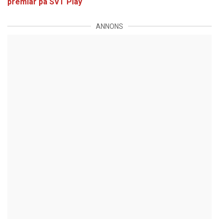
premiär på SVT Play
ANNONS