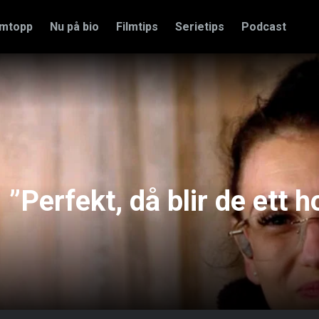
amtopp
Nu på bio
Filmtips
Serietips
Podcast
”Perfekt, då blir de ett h