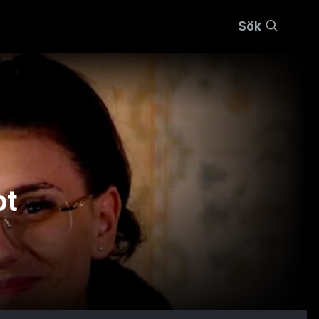
Sök
ot