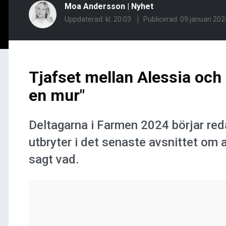
Moa Andersson
|
Nyhet
Uppdaterad: kl. 20:03
Publicerad:
09 januari 2024
Tjafset mellan Alessia och 
en mur"
Deltagarna i Farmen 2024 börjar red
utbryter i det senaste avsnittet om
sagt vad.