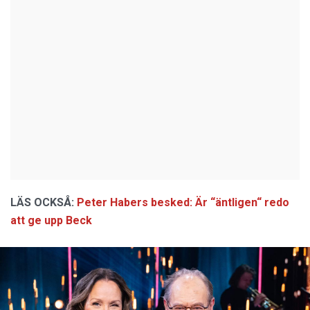
LÄS OCKSÅ:
Peter Habers besked: Är “äntligen“ redo
att ge upp Beck