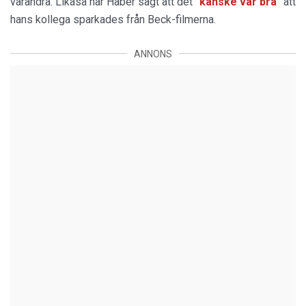
varandra. Likaså har Haber sagt att det
"kanske var bra"
att
hans kollega sparkades från Beck-filmerna.
ANNONS