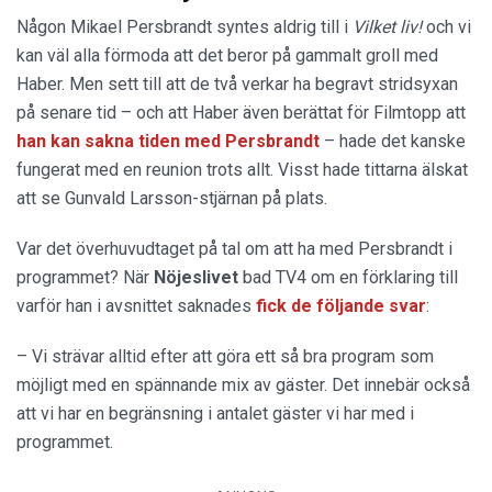
Någon Mikael Persbrandt syntes aldrig till i
Vilket liv!
och vi
kan väl alla förmoda att det beror på gammalt groll med
Haber. Men sett till att de två verkar ha begravt stridsyxan
på senare tid – och att Haber även berättat för Filmtopp att
han kan sakna tiden med Persbrandt
– hade det kanske
fungerat med en reunion trots allt. Visst hade tittarna älskat
att se Gunvald Larsson-stjärnan på plats.
Var det överhuvudtaget på tal om att ha med Persbrandt i
programmet? När
Nöjeslivet
bad TV4 om en förklaring till
varför han i avsnittet saknades
fick de följande svar
:
– Vi strävar alltid efter att göra ett så bra program som
möjligt med en spännande mix av gäster. Det innebär också
att vi har en begränsning i antalet gäster vi har med i
programmet.