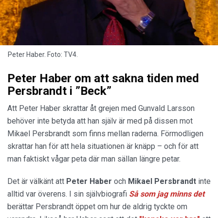
Peter Haber. Foto: TV4.
Peter Haber om att sakna tiden med
Persbrandt i ”Beck”
Att Peter Haber skrattar åt grejen med Gunvald Larsson
behöver inte betyda att han själv är med på dissen mot
Mikael Persbrandt som finns mellan raderna. Förmodligen
skrattar han för att hela situationen är knäpp – och för att
man faktiskt vågar peta där man sällan längre petar.
Det är välkänt att
Peter
Haber
och
Mikael
Persbrandt
inte
alltid var överens. I sin självbiografi
Så som jag minns det
berättar Persbrandt öppet om hur de aldrig tyckte om