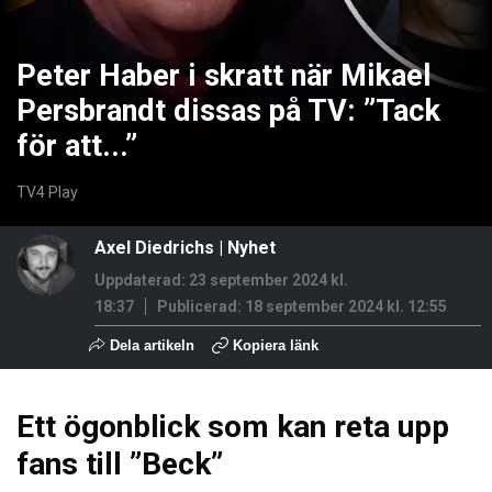
Peter Haber i skratt när Mikael
Persbrandt dissas på TV: ”Tack
för att...”
TV4 Play
Axel Diedrichs
|
Nyhet
Uppdaterad: 23 september 2024 kl.
18:37
Publicerad:
18 september 2024 kl. 12:55
Dela artikeln
Kopiera länk
Ett ögonblick som kan reta upp
fans till ”Beck”