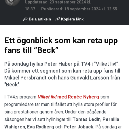
Uppdaterad: 23 september 2024 kl.
18:37
Publicerad:
18 september 2024 kl. 12:55
Dela artikeln
Kopiera länk
Ett ögonblick som kan reta upp
fans till ”Beck”
På söndag hyllas Peter Haber på TV4 i ”Vilket liv!”.
Då kommer ett segment som kan reta upp fans till
Mikael Persbrandt och hans Gunvald Larsson från
"Beck".
I TV4:s program
Vilket liv!
med
Renée Nyberg
som
programledare tar man tillfället att hylla stora profiler för
sina prestationer genom åren. Under den pågående
säsongen har vi sett hyllningar till
Tomas Ledin
,
Pernilla
Wahlgren
,
Eva Rydberg
och
Peter Jöback
. På söndag är