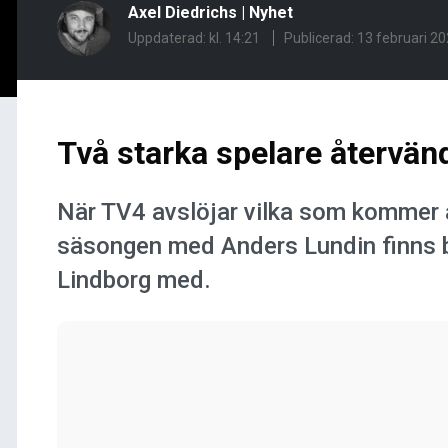
Axel Diedrichs
|
Nyhet
Uppdaterad: kl. 14:21
Publicerad:
13 februari 20
Två starka spelare återvän
När TV4 avslöjar vilka som kommer 
säsongen med Anders Lundin finns 
Lindborg med.