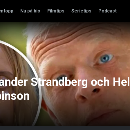
amtopp
Nu på bio
Filmtips
Serietips
Podcast
der Strandberg och He
binson