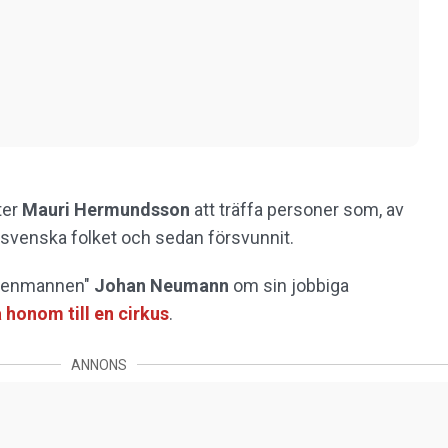
ter
Mauri Hermundsson
att träffa personer som, av
et svenska folket och sedan försvunnit.
Iprenmannen"
Johan Neumann
om sin jobbiga
a honom till en cirkus
.
ANNONS