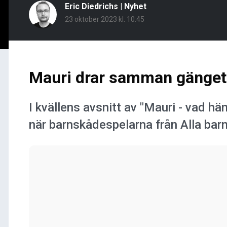
Eric Diedrichs
|
Nyhet
23 oktober 2023 kl. 10:45
Mauri drar samman gänget 
I kvällens avsnitt av "Mauri - vad h
när barnskådespelarna från Alla barn