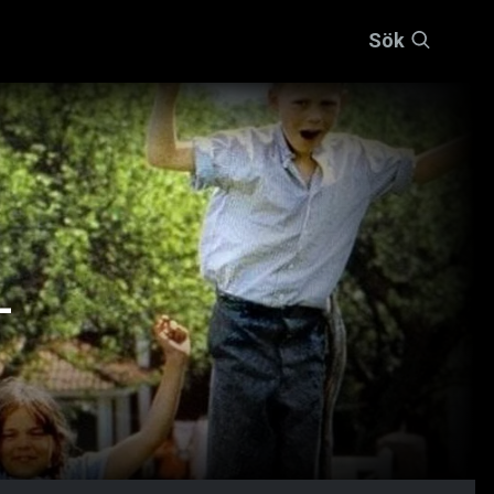
Sök
–