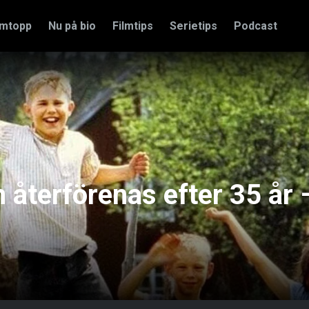
amtopp
Nu på bio
Filmtips
Serietips
Podcast
n återförenas efter 35 år 